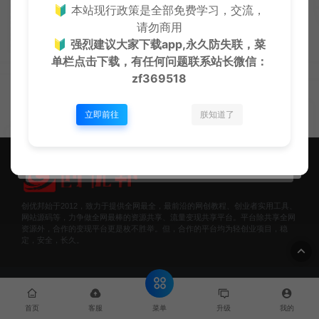
🔰 本站现行政策是全部免费学习，交流，
请勿商用
🔰
强烈建议大家下载app,永久防失联，菜
单栏点击下载，有任何问题联系
站长微信：
zf369518
立即前往
朕知道了
创优邦始于2012，致力于提供全网最全，最前沿的网创教程、创业者实用工具、
网站源码等，力争做全网最棒的资源共享、流量变现共享平台。平台除共享全网
资源外，合作的变现平台更是枚不胜举。但，合作的平台均为轻创业项目，稳
定，安全，长久。
© 2013-2023 创优邦 - zhaishanghui.cn & WordPress Theme. All
rights reserved
网站地图
豫ICP备2022007609号
菜单
首页
客服
升级
我的