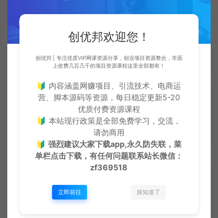
创优
0CY币
创优
0CY币
创优邦欢迎您！
创优邦 | 专注优质VIP网课资源分享，创业项目资源整合，市面
上收费几百几千的项目资源课程这里全部都有！
🔰 内容涵盖网赚项目、引流技术、电商运
营、脚本源码等资源，每日稳定更新5-20
13类绝版古籍资源，涵盖医书、
完结】给女孩的性教育课
优质付费资源课程
易经、佛学、风水等等，每本都
🔰 本站现行政策是全部免费学习，交流，
是精品！
名师讲座
名师讲座
请勿商用
创优
🔰
强烈建议大家下载app,永久防失联，菜
0CY币
创优
0CY币
单栏点击下载，有任何问题联系
站长微信：
zf369518
立即前往
朕知道了