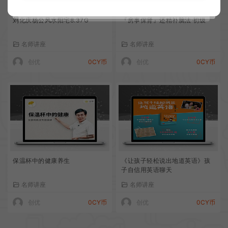
刘化庆杨公风水阳宅8.37G
『房事保肾』还精补脑法·初级
名师讲座
名师讲座
创优
0CY币
创优
0CY币
保温杯中的健康养生
《让孩子轻松说出地道英语》孩
子自信用英语聊天
名师讲座
名师讲座
创优
0CY币
创优
0CY币