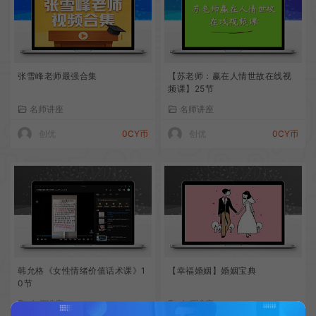
张雪峰老师最强合集
【苏老师：赢在人情世故在线视
频课】25节
名师讲座
名师讲座
创优
0CY币
创优
0CY币
韩允格《女性情绪价值话术课》1
【幸福婚姻】婚姻宝典
0节
名师讲座
名师讲座