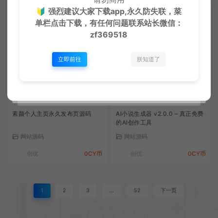
🔰
强烈建议大家下载app,永久防失联，菜
单栏点击下载，有任何问题联系
站长微信：
最新网址直接打包装封成微信小
2026年最新梦幻付费进群防红端
zf369518
程序源码
口增加过白功能
网站源码
网站源码
立即前往
朕知道了
创优
0CY币
创优
0CY币
素颜个人主页永久发布页源码
AI小说生成器 v2.0.0 – 真正免费
的AI创作工具
网站源码
网站源码
创优
0CY币
创优
0CY币
1
2
3
…
52
下一页