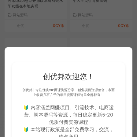
去水印api总站开源版本所有去水
个人主页引导页源码
印功能在本地实现
网站源码
网站源码
创优
0CY币
创优
0CY币
企业网站源码模板制作搭建网页
粒子多色呼吸动态导航页
教程
网站源码
网站源码
创优邦欢迎您！
创优
0CY币
创优
0CY币
创优邦 | 专注优质VIP网课资源分享，创业项目资源整合，市面
上收费几百几千的项目资源课程这里全部都有！
最新彩虹云商城 前端用户后台美
3D圆球效果,年会抽奖神器
🔰 内容涵盖网赚项目、引流技术、电商运
化版模版源码
营、脚本源码等资源，每日稳定更新5-20
网站源码
网站源码
优质付费资源课程
🔰 本站现行政策是全部免费学习，交流，
创优
0CY币
创优
0CY币
请勿商用