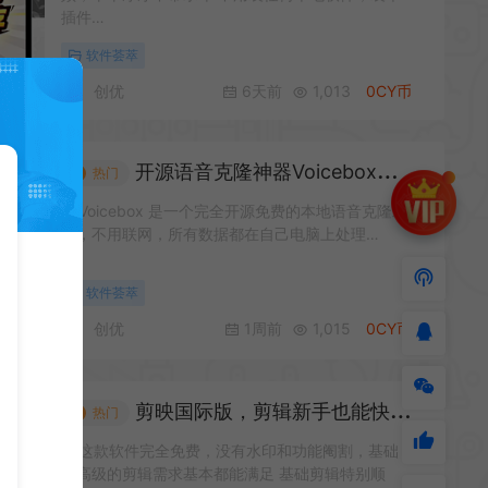
插件…
软件荟萃
创优
6天前
1,013
0CY币
开源语音克隆神器Voicebox：免费本地运行，录音转写全搞定
热门
#
Voicebox 是一个完全开源免费的本地语音克隆工
具，不用联网，所有数据都在自己电脑上处理…
软件荟萃
创优
1周前
1,015
0CY币
剪映国际版，剪辑新手也能快速出片的免费神器
热门
#
这款软件完全免费，没有水印和功能阉割，基础
到高级的剪辑需求基本都能满足 基础剪辑特别顺