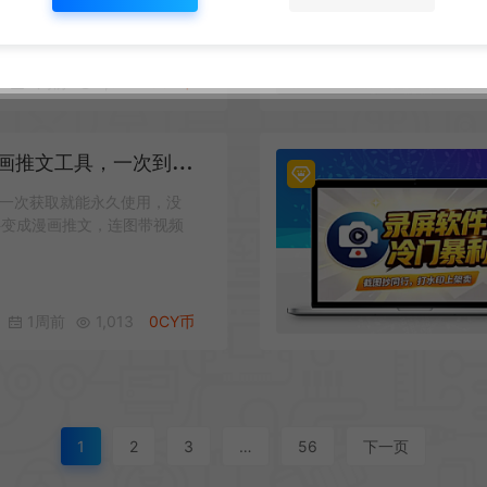
1周前
1,011
0CY币
推文工具，一次到手永久用
一次获取就能永久使用，没
字变成漫画推文，连图带视频
1周前
1,013
0CY币
1
2
3
…
56
下一页