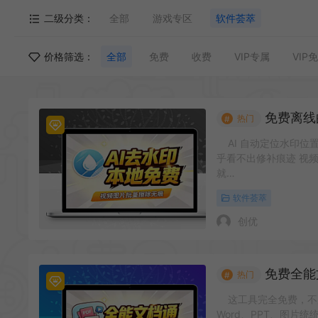
二级分类：
全部
游戏专区
软件荟萃
价格筛选：
全部
免费
收费
VIP专属
VIP
免费离线的AI
热门
#
AI 自动定位水印位
乎看不出修补痕迹 视
就…
软件荟萃
创优
免费全能文档
热门
#
这工具完全免费，不用
Word、PPT、图片