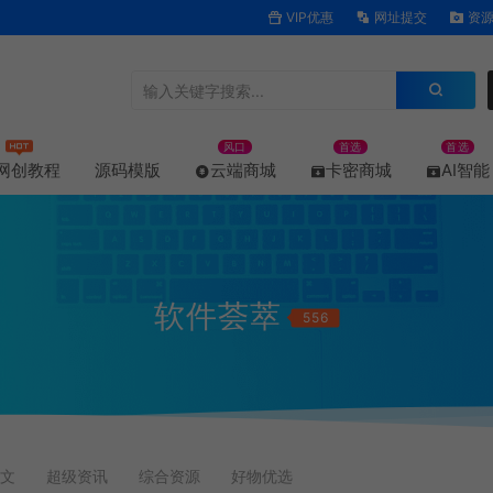
VIP优惠
网址提交
资源
风口
首选
首选
网创教程
源码模版
云端商城
卡密商城
AI智能
软件荟萃
556
文
超级资讯
综合资源
好物优选