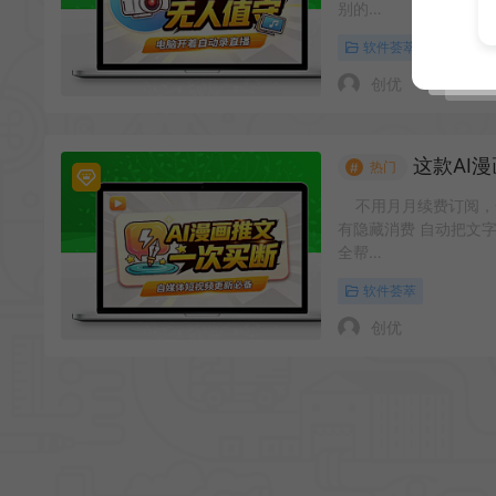
别的…
软件荟萃
创优
这款AI漫画
热门
#
不用月月续费订阅，
有隐藏消费 自动把文
全帮…
软件荟萃
创优