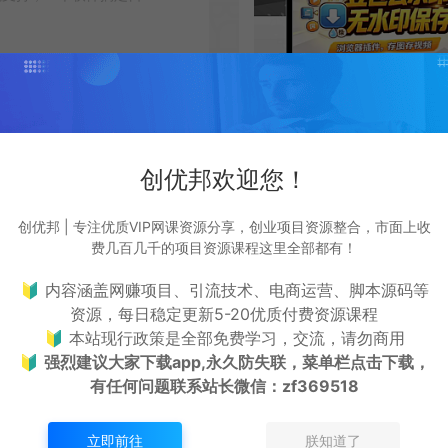
5天前
1,009
0CY币
告终结者，装完就用零折腾
创优邦欢迎您！
分钱就能干掉烦人的开屏广
下载安装完直接生效，什么也
创优邦 | 专注优质VIP网课资源分享，创业项目资源整合，市面上收
费几百几千的项目资源课程这里全部都有！
🔰 内容涵盖网赚项目、引流技术、电商运营、脚本源码等
6天前
1,013
0CY币
资源，每日稳定更新5-20优质付费资源课程
🔰 本站现行政策是全部免费学习，交流，请勿商用
🔰
强烈建议大家下载app,永久防失联，菜单栏点击下载，
直播，电脑开着就能干活
有任何问题联系
站长微信：zf369518
一开播立刻开始录，不用人
最小化不占屏幕，不影响你干
立即前往
朕知道了