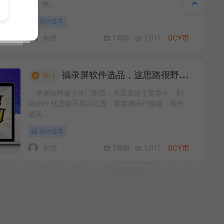
手，拖…
软件荟萃
创优
1周前
1,017
0CY币
搞录屏软件选品，这思路很野但能跑通
热门
#
录屏软件是个冷门刚需，开店卖这个竞争小、利
润还行 找货源不用自己囤，直接搜同行链接，用关
键词…
软件荟萃
创优
1周前
1,017
0CY币