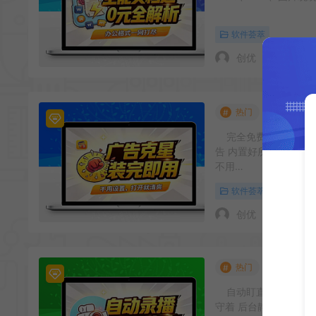
软件荟萃
创优
安卓开屏广
热门
#
完全免费，不用花一
告 内置好所有规则，
不用…
软件荟萃
创优
后台自动录
热门
#
自动盯直播间，主播
守着 后台静默运行，