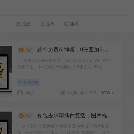
最新
最热
随机
这个免费AI神器，9张图加3段音频直接变10秒大片
热门
#
不用再盯着积分条发愁，Seedance 2.0 Mini 完全
敞开了用，不限次数 一次能吞下9张图片和3段…
软件荟萃
创优
2天前
1,007
0CY币
豆包去水印插件复活，图片视频随便存
热门
#
这个浏览器插件能直接扒下豆包生成的图片和视
频，干干净净不带水印 不用装任何本地软件，装个