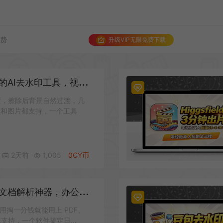
免费
升级VIP无限免费下载
去水印工具，视频图片都能批量搞
置，擦除后背景自然过渡，几
频和图片都支持，一个工具
2天前
1,005
0CY币
解析神器，办公格式一网打尽
掏一分钱就能用上 PDF、
统统支持，一个软件搞定日…