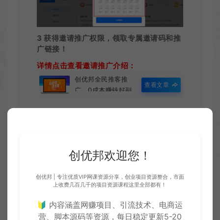
3 获得邀请推广权限，领取专属邀请码和推
广链接！
详情点击查看邀请推广介绍：
创优邦全民推客推
查看文章
广，0成本赚钱好副
业！无脑推广，长期
被动躺赚！
创优邦欢迎您！
加入创优邦推客，躺赚团队佣金
创优邦 | 专注优质VIP网课资源分享，创业项目资源整合，市面
上收费几百几千的项目资源课程这里全部都有！
创优
2023年11月27日 21:50
🔰 内容涵盖网赚项目、引流技术、电商运
营、脚本源码等资源，每日稳定更新5-20