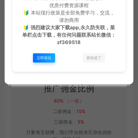
优质付费资源课程
🔰 本站现行政策是全部免费学习，交流，
请勿商用
🔰
强烈建议大家下载app,永久防失联，菜
单栏点击下载，有任何问题联系
站长微信：
zf369518
创优邦推客制度：
立即前往
朕知道了
团队佣金高达
80%
，更多的利润让利推广
者。
三级佣金制度
推广佣金比例
60
%
（一级）
二级佣金：
15%
三级佣金：
5%
只要有互联网，我们平台就有它存在的价