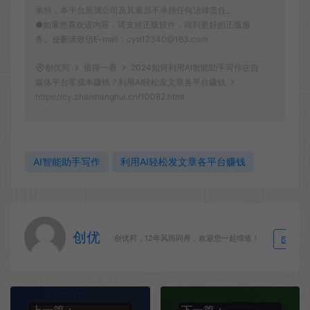
承担，本平台所属公司及其雇员不承担任何法律责任。
●如果您喜欢该内容，请支持正版软件，得到更好的正版服
务。侵删请致信E-mail：cyb12340@163.com
创优邦
值得一看
2024如何利用AI智能助手写作在自
媒体平台零成本赚钱？利用AI轻松发文章各平台赚钱
https://cy.zhaishanghui.cn/10082.html
AI智能助手写作
利用AI轻松发文章各平台赚钱
创优
生
创优邦，12年风雨同舟，欢迎您一起缔造！