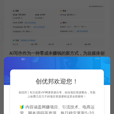
AI写作作为一种零成本赚钱的新方式，为自媒体创
作者提供了无限的可能性。通过选择合适的领域和
主题、利用AI写作工具生成文章、发布到头条等自
媒体平台、增加粉丝互动和推广以及利用广告分成
创优邦欢迎您！
和合作机会赚钱，您可以轻松实现自媒体创收。然
创优邦 | 专注优质VIP网课资源分享，创业项目资源整合，市面
而，需要注意的是，AI写作虽然能够提高创作效
上收费几百几千的项目资源课程这里全部都有！
率，但人工修改和润色仍然是必不可少的环节，以
🔰 内容涵盖网赚项目、引流技术、电商运
营、脚本源码等资源，每日稳定更新5-20
确保文章的质量和可读性。