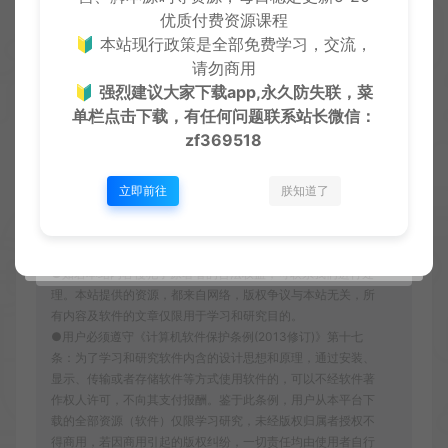
优质付费资源课程
🔰 本站现行政策是全部免费学习，交流，
请勿商用
收藏 (0)
打赏
点赞 (
0
)
🔰
强烈建议大家下载app,永久防失联，菜
单栏点击下载，有任何问题联系
站长微信：
zf369518
严正声明：
●本站仅提供资源学习下载，资源费用仅为赞助站长的整理
立即前往
朕知道了
费，不代表资源自身价值也不包含任何服务。任何个人或组
织，在未征得本站同意时，禁止复制、盗用、采集、发布本站
内容到任何各类媒体平台。
●如若本站内容侵犯了原著者的合法权益，可联系我们进行处
理。本站提供的资源，都来自网络，版权争议与本站无关，所
有内容及软件的文章仅限用于学习和研究目的。
●用户必须遵守《计算机软件保护条例(2013修订)》第十七
条：为了学习和研究软件内含的设计思想和原理，通过安装、
显示、传输或者存储软件等方式使用软件的，可以不经软件著
作权人许可，不向其支付报酬。鉴于此条例，用户从本平台下
载的全部资源（软件）仅限学习研究，未经版权归属者授权不
得商用，若因商用引起的版权纠纷，一切责任均由使用者自行