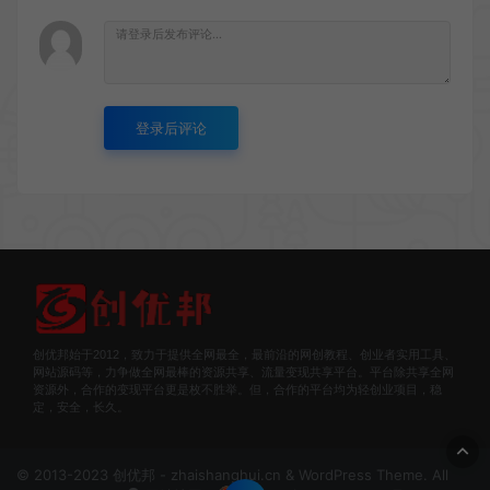
登录后评论
创优邦始于2012，致力于提供全网最全，最前沿的网创教程、创业者实用工具、
网站源码等，力争做全网最棒的资源共享、流量变现共享平台。平台除共享全网
资源外，合作的变现平台更是枚不胜举。但，合作的平台均为轻创业项目，稳
定，安全，长久。
© 2013-2023 创优邦 - zhaishanghui.cn & WordPress Theme. All