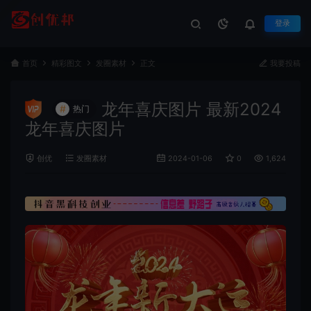
登录
首页
精彩图文
发圈素材
正文
我要投稿
龙年喜庆图片 最新2024
#
热门
龙年喜庆图片
创优
发圈素材
2024-01-06
0
1,624