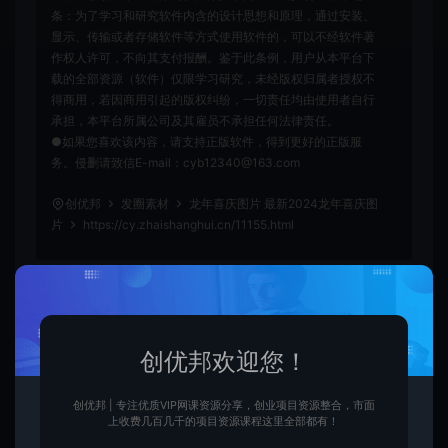
条：为了学习和研究软件内含的设计思想和原理，通过安装、
显示、传输或者存储软件等方式使用软件的，可以不经软件著
作权人许可，不向其支付报酬。鉴于此条例，用户从本平台下
载的全部资源（软件）仅限学习研究，未经版权归属者授权不
得商用，若因商用引起的版权纠纷，一切责任均由使用者自行
承担，本平台所属公司及其雇员不承担任何法律责任。
●如果您喜欢该内容，请支持正版软件，得到更好的正版服
务。侵删请致信E-mail：cyb12340@163.com
创优邦
发圈素材
龙年喜庆图片 最新2024龙年喜庆图
片
https://cy.zhaishanghui.cn/11155.html
朋友圈配图
龙年喜庆图片
创优邦欢迎您！
创优邦 | 专注优质VIP网课资源分享，创业项目资源整合，市面
上收费几百几千的项目资源课程这里全部都有！
创优
生
创优邦，12年风雨同舟，欢迎您一起缔造！