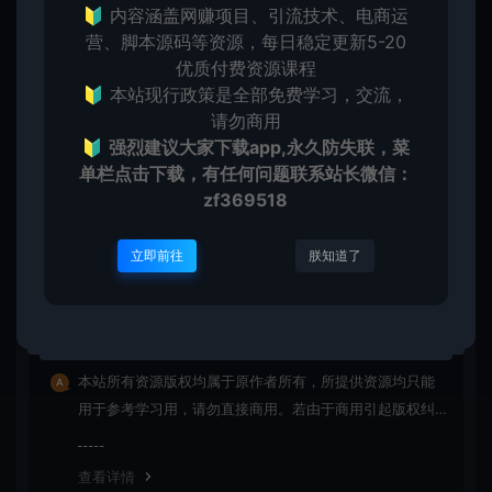
🔰 内容涵盖网赚项目、引流技术、电商运
营、脚本源码等资源，每日稳定更新5-20
优质付费资源课程
上一篇：
下一篇：
🔰 本站现行政策是全部免费学习，交流，
6张元旦节海报2024龙年大全 最新的元旦宣传海报图片
2024新年快乐祝福图片 精选2024新年快乐祝福图片大全
请勿商用
🔰
强烈建议大家下载app,永久防失联，菜
单栏点击下载，有任何问题联系
站长微信：
zf369518
立即前往
朕知道了
常见问题
免费下载或者VIP会员资源能否直接商用？
本站所有资源版权均属于原作者所有，所提供资源均只能
用于参考学习用，请勿直接商用。若由于商用引起版权纠
纷，一切责任均由使用者承担
查看详情