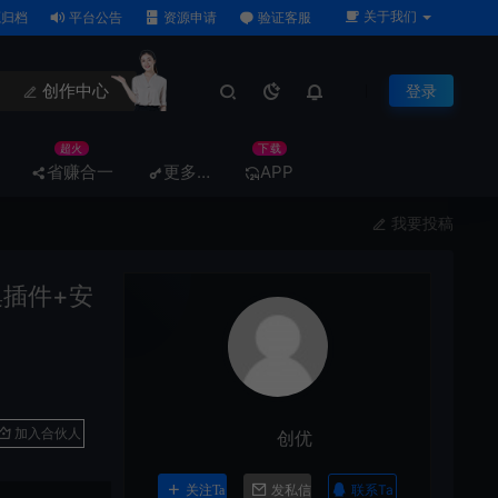
关于我们
归档
平台公告
资源申请
验证客服
创作中心
登录
超火
下载
省赚合一
更多…
APP
我要投稿
集插件+安
加入合伙人
创优
联系Ta
关注Ta
发私信