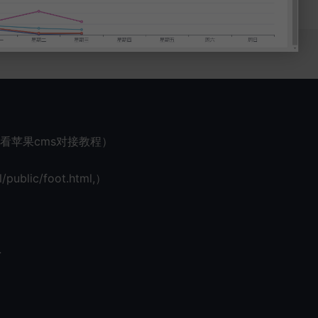
看苹果cms对接教程）
blic/foot.html,）
}