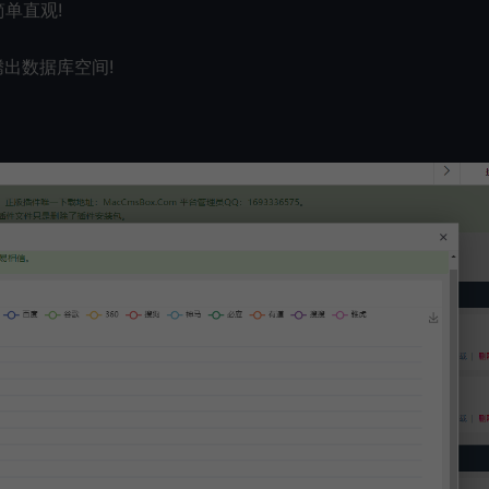
单直观!
出数据库空间!