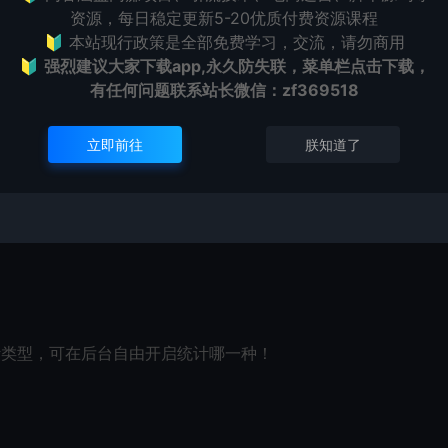
ion文件夹，直接上传到网站根目录中。
资源，每日稳定更新5-20优质付费资源课程
🔰 本站现行政策是全部免费学习，交流，请勿商用
ylelist
🔰
强烈建议大家下载app,永久防失联，菜单栏点击下载，
有任何问题联系
站长微信：zf369518
立即前往
朕知道了
索引擎收录自己的站点 但又不太会看蜘蛛是否来抓取过 所以就转载
计类型，可在后台自由开启统计哪一种！