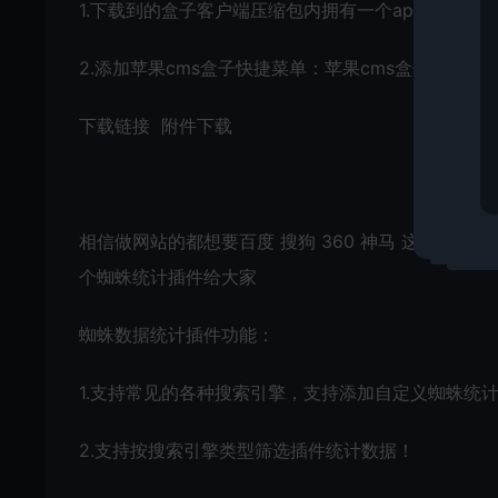
1.下载到的盒子客户端压缩包内拥有一个applicat
2.添加苹果cms盒子快捷菜单：苹果cms盒子,macBox/st
下载链接 附件下载
相信做网站的都想要百度 搜狗 360 神马 这些搜
个蜘蛛统计插件给大家
蜘蛛数据统计插件功能：
1.支持常见的各种搜索引擎，支持添加自定义蜘蛛统
2.支持按搜索引擎类型筛选插件统计数据！