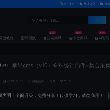
VIP优惠
网址提交
资源
风口
首选
首选
网创教程
源码模版
云端商城
卡密商城
AI智能
苹果cms（v10）蜘蛛统计插件+集合采
热门
程
2023-11-17
模板插件
0
2,874
权声明
丨全面升级，免费分享！仅供学习，请勿商用！