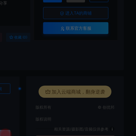
分享
进入TA的商铺
联系官方客服
收藏 (0)
询
加入云端商城，翻身逆袭
版权所有
© 创优邦
版权说明
相关资源/摄影图/音频仅供参考
i