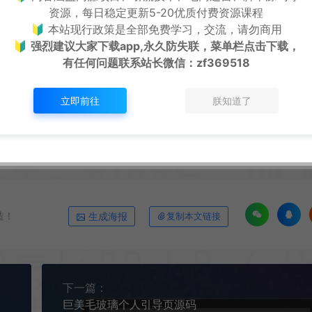
为了学习和研究软件内含的设计思想和原理，通过安装、显示、传输或者存储软件等方式
资源，每日稳定更新5-20优质付费资源课程
条例，用户从本平台下载的全部资源（软件）仅限学习研究，未经版权归属者授权不
🔰 本站现行政策是全部免费学习，交流，请勿商用
本平台所属公司及其雇员不承担任何法律责任。
🔰
强烈建议大家下载app,永久防失联，菜单栏点击下载，
ail：cyb12340@163.com
有任何问题联系
站长微信：zf369518
//cy.zhaishanghui.cn/12071.html
立即前往
朕知道了
造！
生成海报
复制本文链接
下一篇：
巨美毛玻璃个人引导页源码