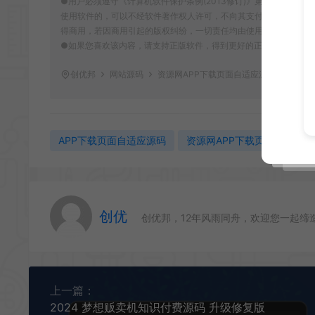
●用户必须遵守《计算机软件保护条例(2013修订)》第十七条：
使用软件的，可以不经软件著作权人许可，不向其支付报酬。鉴于此
得商用，若因商用引起的版权纠纷，一切责任均由使用者自行承担，
●如果您喜欢该内容，请支持正版软件，得到更好的正版服务。侵删请致信E-m
创优邦
网站源码
资源网APP下载页面自适应源码
https:
APP下载页面自适应源码
资源网APP下载页
创优
创优邦，12年风雨同舟，欢迎您一起缔
上一篇：
2024 梦想贩卖机知识付费源码 升级修复版