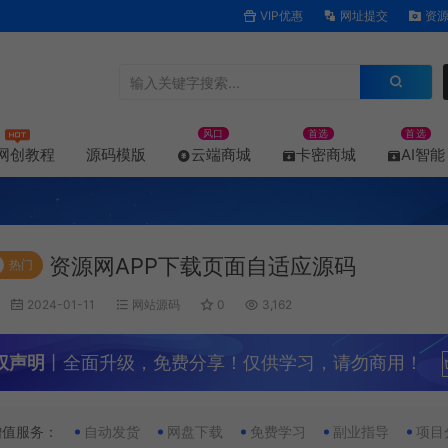
VIP优惠
网址提交
资源
风口
首选
首选
网创教程
源码模版
云端商城
卡密商城
AI智能
资源网APP下载页面自适应源码
热门
2024-01-11
网站源码
0
3,162
权声明
丨全面升级，免费分享！仅供学习，请勿商用！
增值服务：
自动发货
网盘下载
免费学习
副业指导
项目