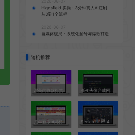
2026-08-07
Higgsfield 实操：3分钟真人AI短剧
从0到1全流程
2026-08-07
自媒体破局：系统化起号与爆款打造
随机推荐
漂亮的收款打赏要饭网HTML页面源码
渐变头像合成网站源码
龙年新版ui周易测算在线起名网站H5源码
Seelen UI v2.4.4（系统美化程序）