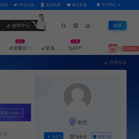
关于我们
归档
平台公告
资源申请
验证客服
创作中心
登录
超火
下载
省赚合一
更多…
APP
我要投稿
加入合伙人
创优
分享
联系Ta
关注Ta
发私信