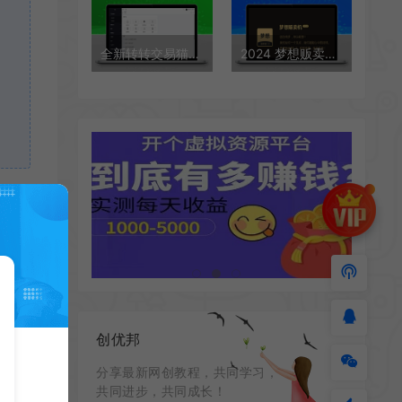
全新转转交易猫自带客服多模板全开源完整定制版源码
2024 梦想贩卖机知识付费源码 升级修复版
创优邦
学
分享最新网创教程，共同学习，
共同进步，共同成长！