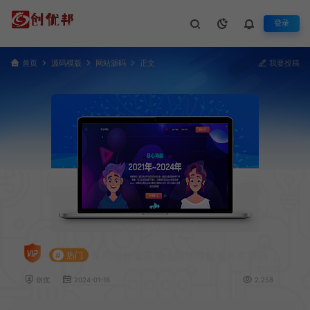
登录
首页
源码模版
网站源码
正文
我要投稿
某网超好看及简洁网址导航发布页源码
#
热门
创优
2024-01-16
2,258