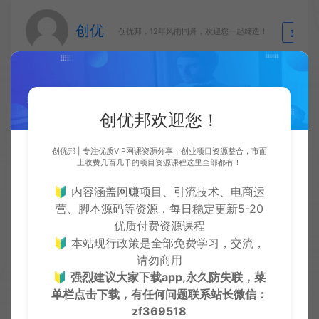
创优
生
创优邦，12年风雨同舟，欢迎您一起缔造！
上一篇：
下一篇：
创优邦欢迎您！
超级好看的个人主页源码
浪子易支付最新版源码
创优邦 | 专注优质VIP网课资源分享，创业项目资源整合，市面
上收费几百几千的项目资源课程这里全部都有！
🔰 内容涵盖网赚项目、引流技术、电商运
营、脚本源码等资源，每日稳定更新5-20
常见问题
优质付费资源课程
🔰 本站现行政策是全部免费学习，交流，
免费下载或者VIP会员资源能否直接商用？
请勿商用
🔰
强烈建议大家下载app,永久防失联，菜
本站所有资源版权均属于原作者所有，所提供资源均只能
单栏点击下载，有任何问题联系
站长微信：
用于参考学习用，请勿直接商用。若由于商用引起版权纠
zf369518