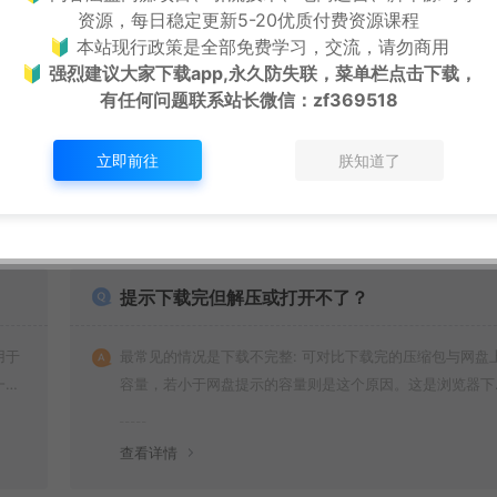
下一篇：
资源，每日稳定更新5-20优质付费资源课程
超简单超强“杀伤力”的小动作，让他顿失抵抗，目光从此被你掌握
给WordPress网站增加一个带时间的led广告牌
🔰 本站现行政策是全部免费学习，交流，请勿商用
🔰
强烈建议大家下载app,永久防失联，菜单栏点击下载，
有任何问题联系
站长微信：zf369518
立即前往
朕知道了
提示下载完但解压或打开不了？
用于
最常见的情况是下载不完整: 可对比下载完的压缩包与网盘
一切
容量，若小于网盘提示的容量则是这个原因。这是浏览器下
的bug！如确认无误，可以联系在线客服。
查看详情