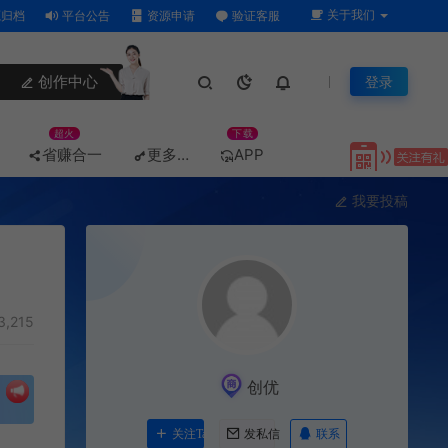
关于我们
归档
平台公告
资源申请
验证客服
创作中心
登录
超火
下载
省赚合一
更多…
APP
我要投稿
3,215
创优
联系
关注Ta
发私信