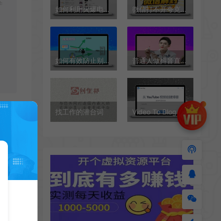
学
如何利用火爆电影短视频引流99+网盘拉新
微信打不开夸克网盘链接？试试这几种解法
如何有效防止别人扒自己网站的方法
普通人做抖音直播带货该如何入手
找工作的潜台词
Video To Blog 使用GPT一键将YouTube视频转为文字博客