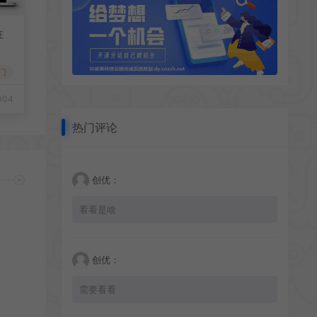
往
门
004
热门评论
创优：
看看是啥
创优：
需要看看