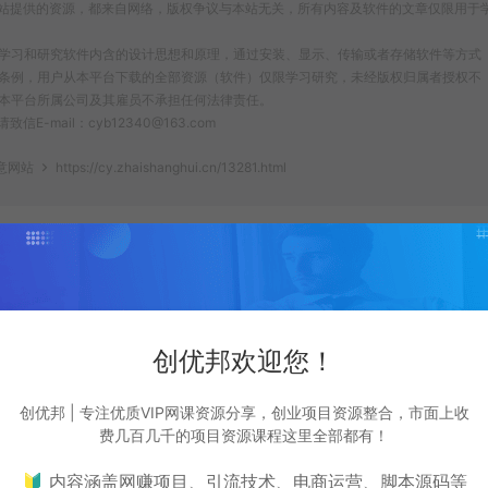
站提供的资源，都来自网络，版权争议与本站无关，所有内容及软件的文章仅限用于
为了学习和研究软件内含的设计思想和原理，通过安装、显示、传输或者存储软件等方式
条例，用户从本平台下载的全部资源（软件）仅限学习研究，未经版权归属者授权不
本平台所属公司及其雇员不承担任何法律责任。
ail：cyb12340@163.com
意网站
https://cy.zhaishanghui.cn/13281.html
创优邦欢迎您！
造！
生成海报
复制本文链接
创优邦 | 专注优质VIP网课资源分享，创业项目资源整合，市面上收
费几百几千的项目资源课程这里全部都有！
🔰 内容涵盖网赚项目、引流技术、电商运营、脚本源码等