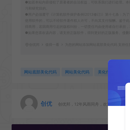
●如若本站内容侵犯了原著者的合法权益，可联系我们进行处理。本
习和研究目的。
●用户必须遵守《计算机软件保护条例(2013修订)》第十七条：
使用软件的，可以不经软件著作权人许可，不向其支付报酬。鉴于此
得商用，若因商用引起的版权纠纷，一切责任均由使用者自行承担，
●如果您喜欢该内容，请支持正版软件，得到更好的正版服务。侵删请致信E-m
创优邦
值得一看
为您的网站添加网站底部美化代码 支持任
网站底部美化代码
网站美化代码
美化代码
创优
创优邦，12年风雨同舟，欢迎您一起缔