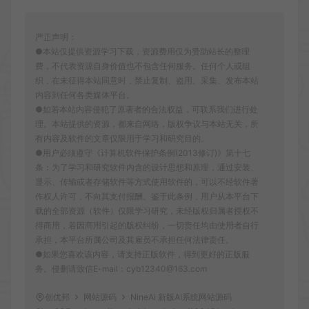
严正声明：
●本站仅提供资源学习下载，资源费用仅为赞助站长的整理
费，不代表资源自身价值也不包含任何服务。任何个人或组
织，在未征得本站同意时，禁止复制、盗用、采集、发布本站
内容到任何各类媒体平台。
●如若本站内容侵犯了原著者的合法权益，可联系我们进行处
理。本站提供的资源，都来自网络，版权争议与本站无关，所
有内容及软件的文章仅限用于学习和研究目的。
●用户必须遵守《计算机软件保护条例(2013修订)》第十七
条：为了学习和研究软件内含的设计思想和原理，通过安装、
显示、传输或者存储软件等方式使用软件的，可以不经软件著
作权人许可，不向其支付报酬。鉴于此条例，用户从本平台下
载的全部资源（软件）仅限学习研究，未经版权归属者授权不
得商用，若因商用引起的版权纠纷，一切责任均由使用者自行
承担，本平台所属公司及其雇员不承担任何法律责任。
●如果您喜欢该内容，请支持正版软件，得到更好的正版服
务。侵删请致信E-mail：cyb12340@163.com
创优邦
网站源码
NineAi 新版AI系统网站源码