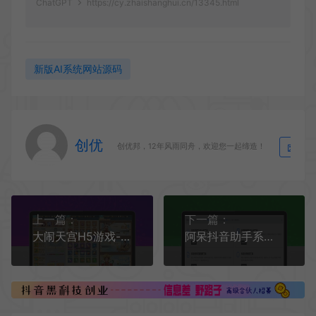
ChatGPT
https://cy.zhaishanghui.cn/13345.html
新版AI系统网站源码
创优
生
创优邦，12年风雨同舟，欢迎您一起缔造！
上一篇：
下一篇：
大闹天宫H5游戏--三网通用换皮版本 提供通用视频教程 方便学习WIN平台手工服务端 并支持GM充值后台
阿呆抖音助手系统源码