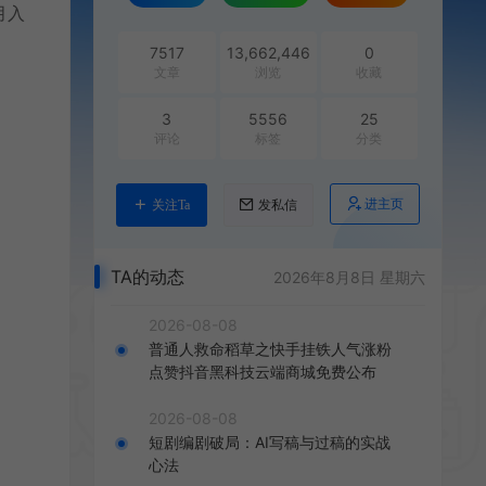
月入
7517
13,662,446
0
文章
浏览
收藏
3
5556
25
评论
标签
分类
进主页
关注Ta
发私信
TA的动态
2026年8月8日 星期六
2026-08-08
普通人救命稻草之快手挂铁人气涨粉
点赞抖音黑科技云端商城免费公布
2026-08-08
短剧编剧破局：AI写稿与过稿的实战
心法