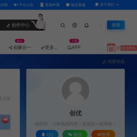
关于我们
归档
平台公告
资源申请
验证客服
创作中心
登录
超火
下载
省赚合一
更多…
APP
我要投稿
3,229
创优
创优邦，12年风雨同舟，欢迎您一起缔造！
QQ
微信
微博