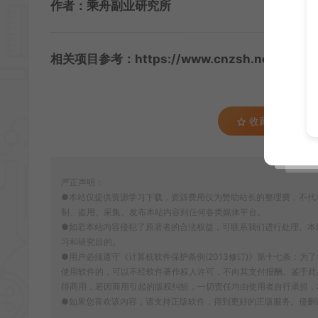
作者：乘舟副业研究所
相关项目参考：
https://www.cnzsh.net/cyxm
收藏 (0)
严正声明：
●本站仅提供资源学习下载，资源费用仅为赞助站长的整理费，不代
制、盗用、采集、发布本站内容到任何各类媒体平台。
●如若本站内容侵犯了原著者的合法权益，可联系我们进行处理。本
习和研究目的。
●用户必须遵守《计算机软件保护条例(2013修订)》第十七条：
使用软件的，可以不经软件著作权人许可，不向其支付报酬。鉴于此
得商用，若因商用引起的版权纠纷，一切责任均由使用者自行承担，
●如果您喜欢该内容，请支持正版软件，得到更好的正版服务。侵删请致信E-m