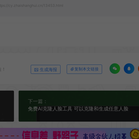
tps://cy.zhaishanghui.cn/13453.html
造！
生成海报
复制本文链接
下一篇：
免费AI克隆人脸工具 可以克隆和生成任意人脸