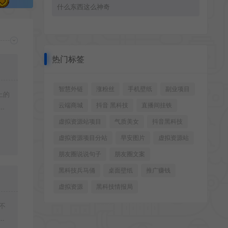
什么东西这么神奇
热门标签
智慧外链
涨粉丝
手机壁纸
副业项目
上的
云端商城
抖音 黑科技
直播间挂铁
载
虚拟资源站项目
气质美女
抖音黑科技
虚拟资源项目分站
早安图片
虚拟资源站
朋友圈说说句子
朋友圈文案
黑科技兵马俑
桌面壁纸
推广赚钱
虚拟资源
黑科技情报局
不
好