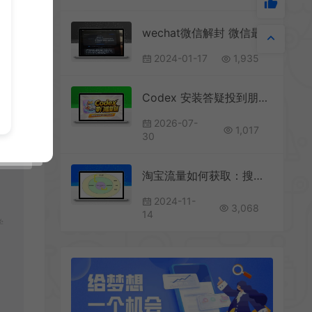
wechat微信解封 微信最新1月解封思路
2024-01-17
1,935
Codex 安装答疑投到朋友圈，这需求有多猛？
2026-07-
1,017
30
淘宝流量如何获取：搜索、推荐、标签，终成爆款
2024-11-
3,068
14
学