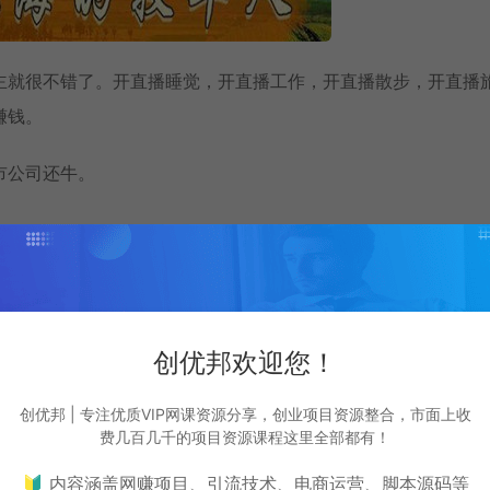
主就很不错了。开直播睡觉，开直播工作，开直播散步，开直播
赚钱。
市公司还牛。
差来赚钱。之前的文章说到，信息就是卖点，有了卖点就能赚钱
源，也在1.0/2.0/3.0不断的迭代。你要做的就是，整合资
打开思路引流就能变现。
创优邦欢迎您！
花更多的时间，去研究和学习怎么引流。有空乘舟再开一篇告诉
创优邦 | 专注优质VIP网课资源分享，创业项目资源整合，市面上收
费几百几千的项目资源课程这里全部都有！
🔰 内容涵盖网赚项目、引流技术、电商运营、脚本源码等