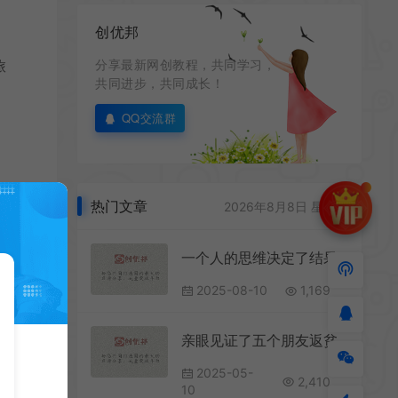
创优邦
旅
分享最新网创教程，共同学习，
共同进步，共同成长！
QQ交流群
热门文章
2026年8月8日 星期六
。互
源，
一个人的思维决定了结果
2025-08-10
1,169
大家
亲眼见证了五个朋友返贫
2025-05-
2,410
10