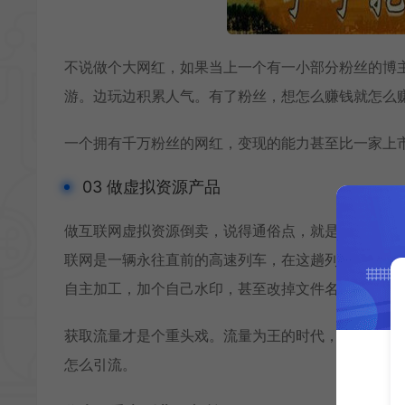
不说做个大网红，如果当上一个有一小部分粉丝的博
游。边玩边积累人气。有了粉丝，想怎么赚钱就怎么
一个拥有千万粉丝的网红，变现的能力甚至比一家上
03 做虚拟资源产品
做互联网虚拟资源倒卖，说得通俗点，就是利用信息
联网是一辆永往直前的高速列车，在这趟列车上载有很多资
自主加工，加个自己水印，甚至改掉文件名都可以，
获取流量才是个重头戏。流量为王的时代，就需要你
怎么引流。