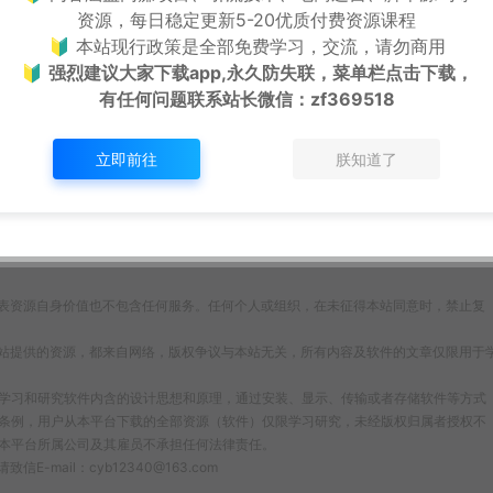
资源，每日稳定更新5-20优质付费资源课程
🔰 本站现行政策是全部免费学习，交流，请勿商用
🔰
强烈建议大家下载app,永久防失联，菜单栏点击下载，
有任何问题联系
站长微信：zf369518
立即前往
朕知道了
打赏
点赞 (
0
)
表资源自身价值也不包含任何服务。任何个人或组织，在未征得本站同意时，禁止复
站提供的资源，都来自网络，版权争议与本站无关，所有内容及软件的文章仅限用于
为了学习和研究软件内含的设计思想和原理，通过安装、显示、传输或者存储软件等方式
条例，用户从本平台下载的全部资源（软件）仅限学习研究，未经版权归属者授权不
本平台所属公司及其雇员不承担任何法律责任。
ail：cyb12340@163.com