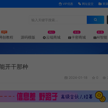
VIP优惠
网址提交
资源
风口
首选
首选
网创教程
源码模版
云端商城
卡密商城
AI智能
能开干那种
2024-01-18
0