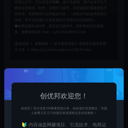
作权人许可，不向其支付报酬。鉴于此条例，用户从本平台下
载的全部资源（软件）仅限学习研究，未经版权归属者授权不
得商用，若因商用引起的版权纠纷，一切责任均由使用者自行
承担，本平台所属公司及其雇员不承担任何法律责任。
●如果您喜欢该内容，请支持正版软件，得到更好的正版服
务。侵删请致信E-mail：cyb12340@163.com
创优邦
发圈素材
除夕夜早安图片 最新除夕夜早安图
片大全
https://cy.zhaishanghui.cn/16174.html
图片大全
早安图片
除夕图片
创优邦欢迎您！
创优
生
创优邦，12年风雨同舟，欢迎您一起缔造！
创优邦 | 专注优质VIP网课资源分享，创业项目资源整合，市面
上收费几百几千的项目资源课程这里全部都有！
🔰 内容涵盖网赚项目、引流技术、电商运