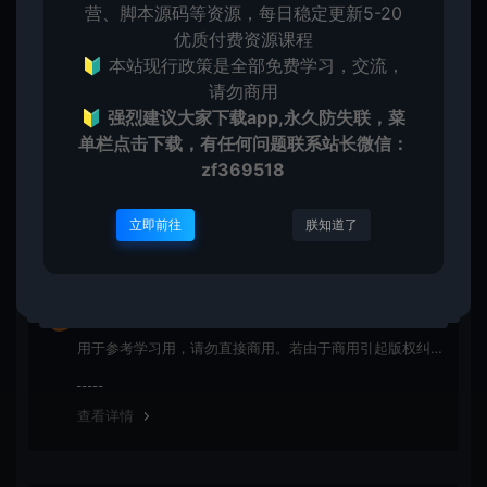
营、脚本源码等资源，每日稳定更新5-20
上一篇：
下一篇：
优质付费资源课程
除夕早安问候语图片最新版大全 最新出炉早上好图片8张
新年封面图片可爱卡通大全 新年封面背景图片手机壁纸
🔰 本站现行政策是全部免费学习，交流，
请勿商用
🔰
强烈建议大家下载app,永久防失联，菜
单栏点击下载，有任何问题联系
站长微信：
zf369518
常见问题
立即前往
朕知道了
免费下载或者VIP会员资源能否直接商用？
本站所有资源版权均属于原作者所有，所提供资源均只能
用于参考学习用，请勿直接商用。若由于商用引起版权纠
纷，一切责任均由使用者承担
查看详情