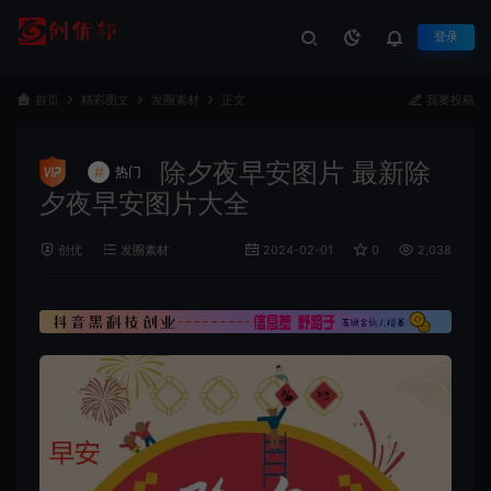
登录
首页
精彩图文
发圈素材
正文
我要投稿
除夕夜早安图片 最新除
#
热门
夕夜早安图片大全
创优
发圈素材
2024-02-01
0
2,038