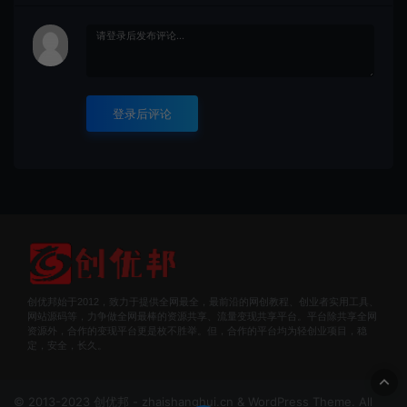
登录后评论
创优邦始于2012，致力于提供全网最全，最前沿的网创教程、创业者实用工具、
网站源码等，力争做全网最棒的资源共享、流量变现共享平台。平台除共享全网
资源外，合作的变现平台更是枚不胜举。但，合作的平台均为轻创业项目，稳
定，安全，长久。
© 2013-2023 创优邦 - zhaishanghui.cn & WordPress Theme. All