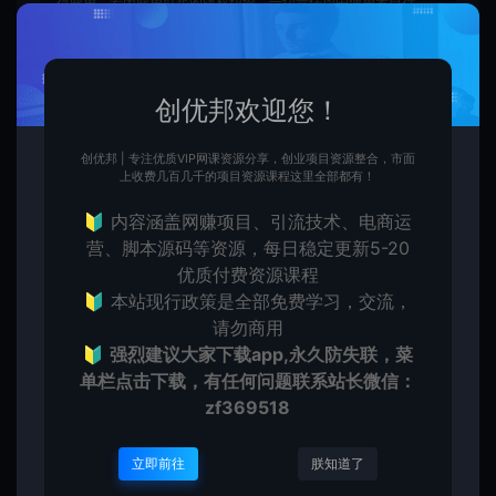
得商用，若因商用引起的版权纠纷，一切责任均由使用者自行
承担，本平台所属公司及其雇员不承担任何法律责任。
●如果您喜欢该内容，请支持正版软件，得到更好的正版服
务。侵删请致信E-mail：cyb12340@163.com
创优邦欢迎您！
创优邦
值得一看
【免费项目】京东小程序赏金活动，
扫码抽奖必中16元红包，每人最高500元【详细步骤教程】
创优邦 | 专注优质VIP网课资源分享，创业项目资源整合，市面
https://cy.zhaishanghui.cn/16230.html
上收费几百几千的项目资源课程这里全部都有！
🔰 内容涵盖网赚项目、引流技术、电商运
营、脚本源码等资源，每日稳定更新5-20
京东小程序赏金活动
扫码抽奖必中16元红包
优质付费资源课程
🔰 本站现行政策是全部免费学习，交流，
请勿商用
🔰
强烈建议大家下载app,永久防失联，菜
单栏点击下载，有任何问题联系
站长微信：
创优
生
创优邦，12年风雨同舟，欢迎您一起缔造！
zf369518
立即前往
朕知道了