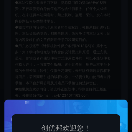
●本站仅提供资源学习下载，资源费用仅为赞助站长的整理
费，不代表资源自身价值也不包含任何服务。任何个人或组
织，在未征得本站同意时，禁止复制、盗用、采集、发布本站
内容到任何各类媒体平台。
●如若本站内容侵犯了原著者的合法权益，可联系我们进行处
理。本站提供的资源，都来自网络，版权争议与本站无关，所
有内容及软件的文章仅限用于学习和研究目的。
●用户必须遵守《计算机软件保护条例(2013修订)》第十七
条：为了学习和研究软件内含的设计思想和原理，通过安装、
显示、传输或者存储软件等方式使用软件的，可以不经软件著
作权人许可，不向其支付报酬。鉴于此条例，用户从本平台下
载的全部资源（软件）仅限学习研究，未经版权归属者授权不
得商用，若因商用引起的版权纠纷，一切责任均由使用者自行
承担，本平台所属公司及其雇员不承担任何法律责任。
●如果您喜欢该内容，请支持正版软件，得到更好的正版服
务。侵删请致信E-mail：cyb12340@163.com
创优邦
发圈素材
最新心里没有了期待的图片 6张失望
过后再无期待图片
https://cy.zhaishanghui.cn/1680.html
创优邦欢迎您！