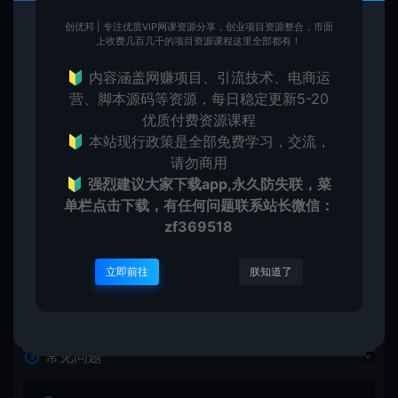
朋友圈文案
朋友圈背景
创优邦 | 专注优质VIP网课资源分享，创业项目资源整合，市面
上收费几百几千的项目资源课程这里全部都有！
🔰 内容涵盖网赚项目、引流技术、电商运
营、脚本源码等资源，每日稳定更新5-20
优质付费资源课程
创优
生
创优邦，12年风雨同舟，欢迎您一起缔造！
🔰 本站现行政策是全部免费学习，交流，
请勿商用
🔰
强烈建议大家下载app,永久防失联，菜
单栏点击下载，有任何问题联系
站长微信：
上一篇：
下一篇：
zf369518
暗示将放弃感情的图片不带字 决定放弃一个人的图
头像女ins高级质感冷淡风真人 头像女ins高级质感真人
立即前往
朕知道了
常见问题