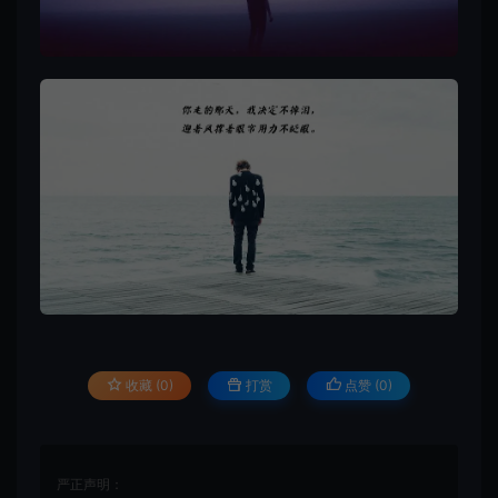
收藏 (0)
打赏
点赞 (
0
)
严正声明：