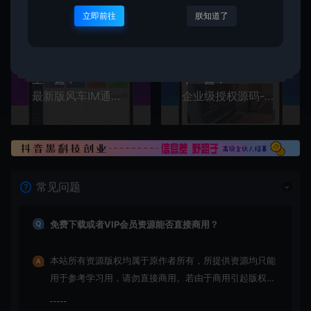
创优
生
创优邦，12年风雨同舟，欢迎您一起缔造！
立即前往
朕知道了
上一篇：
下一篇：
最新版风车IM通讯iosapph5三端源码及视频教程
企业级授权源码-高价值企业授权系统 内含授权系统 工单系统和盗版检测功能
常见问题
免费下载或者VIP会员资源能否直接商用？
本站所有资源版权均属于原作者所有，所提供资源均只能
用于参考学习用，请勿直接商用。若由于商用引起版权纠
纷，一切责任均由使用者承担