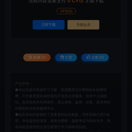
当前内容需要支付
0 CY币
才能下载
VIP折扣
立即下载
升级会员
收藏 (0)
打赏
点赞 (
0
)
严正声明：
●本站仅提供资源学习下载，资源费用仅为赞助站长的整理
费，不代表资源自身价值也不包含任何服务。任何个人或组
织，在未征得本站同意时，禁止复制、盗用、采集、发布本站
内容到任何各类媒体平台。
●如若本站内容侵犯了原著者的合法权益，可联系我们进行处
理。本站提供的资源，都来自网络，版权争议与本站无关，所
有内容及软件的文章仅限用于学习和研究目的。