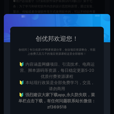
●用户必须遵守《计算机软件保护条例(2013修订)》第十七
条：为了学习和研究软件内含的设计思想和原理，通过安装、
显示、传输或者存储软件等方式使用软件的，可以不经软件著
作权人许可，不向其支付报酬。鉴于此条例，用户从本平台下
载的全部资源（软件）仅限学习研究，未经版权归属者授权不
得商用，若因商用引起的版权纠纷，一切责任均由使用者自行
承担，本平台所属公司及其雇员不承担任何法律责任。
创优邦欢迎您！
●如果您喜欢该内容，请支持正版软件，得到更好的正版服
务。侵删请致信E-mail：cyb12340@163.com
创优邦 | 专注优质VIP网课资源分享，创业项目资源整合，市面
创优邦
网站源码
Home-credit贷款平台软件源码-海
上收费几百几千的项目资源课程这里全部都有！
外线上双语贷款产品大全源码
🔰 内容涵盖网赚项目、引流技术、电商运
https://cy.zhaishanghui.cn/16940.html
营、脚本源码等资源，每日稳定更新5-20
优质付费资源课程
🔰 本站现行政策是全部免费学习，交流，
请勿商用
贷款平台软件源码
🔰
强烈建议大家下载app,永久防失联，菜
单栏点击下载，有任何问题联系
站长微信：
zf369518