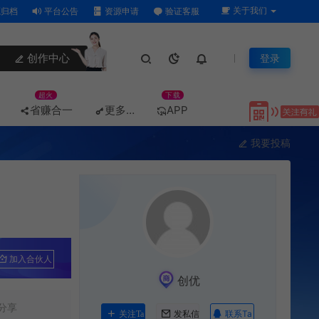
关于我们
归档
平台公告
资源申请
验证客服
创作中心
登录
超火
下载
省赚合一
更多…
APP
我要投稿
加入合伙人
创优
分享
联系Ta
关注Ta
发私信