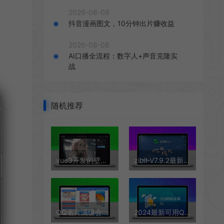
2026-08-08
抖音漫画图文，10分钟出片赚收益
2026-08-08
AI口播全流程：数字人+声音克隆实
战
随机推荐
vue3开发的壁纸网站模板，纯JavaScript开发，完整源代码，有录播
zibll-V7.9.2最新版2024完美破解授权可用（含教程和美化插件）
QQ名片满级会员装x助手源码
2024最新可用QQ群验证源码 本地+网络 支持多群验证