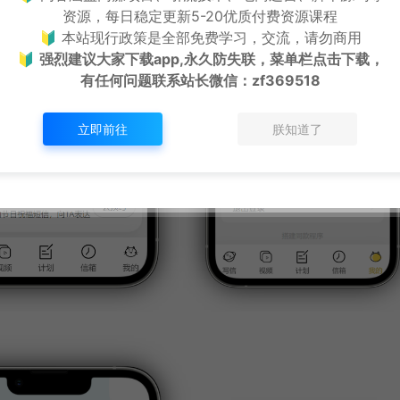
资源，每日稳定更新5-20优质付费资源课程
🔰 本站现行政策是全部免费学习，交流，请勿商用
🔰
强烈建议大家下载app,永久防失联，菜单栏点击下载，
有任何问题联系
站长微信：zf369518
立即前往
朕知道了