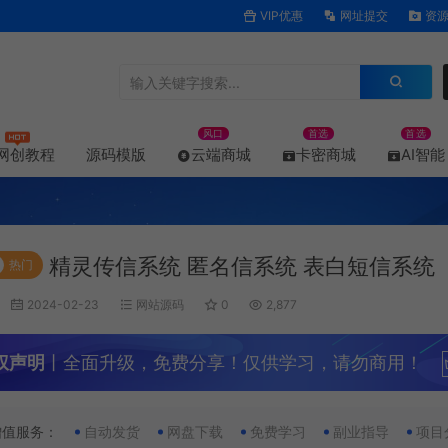
VIP优惠
网址提交
资源
风口
首选
首选
网创教程
源码模版
云端商城
卡密商城
AI智能
精灵传信系统 匿名信系统 表白短信系统
热门
2024-02-23
网站源码
0
2,877
权声明
丨全面升级，免费分享！仅供学习，请勿商用！
增值服务：
自动发货
网盘下载
免费学习
副业指导
项目