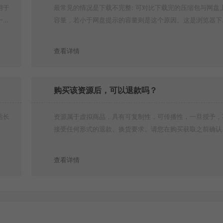
用于
最常见的情况是下载不完整: 可对比下载完的压缩包与网盘
一切
容量，若小于网盘提示的容量则是这个原因。这是浏览器下
的bug！如确认无误，可以联系在线客服。
查看详情
购买该资源后，可以退款吗？
站长
资源属于虚拟商品，具有可复制性，可传播性，一旦授予，
接受任何形式的退款、换货要求。请您在购买获取之前确认
是您所需要的资源(实物商品除外)
查看详情