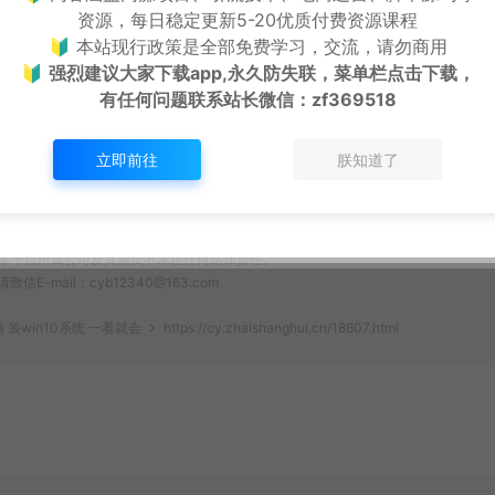
打赏
点赞 (
0
)
资源，每日稳定更新5-20优质付费资源课程
🔰 本站现行政策是全部免费学习，交流，请勿商用
🔰
强烈建议大家下载app,永久防失联，菜单栏点击下载，
有任何问题联系
站长微信：zf369518
表资源自身价值也不包含任何服务。任何个人或组织，在未征得本站同意时，禁止复
立即前往
朕知道了
站提供的资源，都来自网络，版权争议与本站无关，所有内容及软件的文章仅限用于
为了学习和研究软件内含的设计思想和原理，通过安装、显示、传输或者存储软件等方式
条例，用户从本平台下载的全部资源（软件）仅限学习研究，未经版权归属者授权不
本平台所属公司及其雇员不承担任何法律责任。
ail：cyb12340@163.com
装win10系统 一看就会
https://cy.zhaishanghui.cn/18607.html