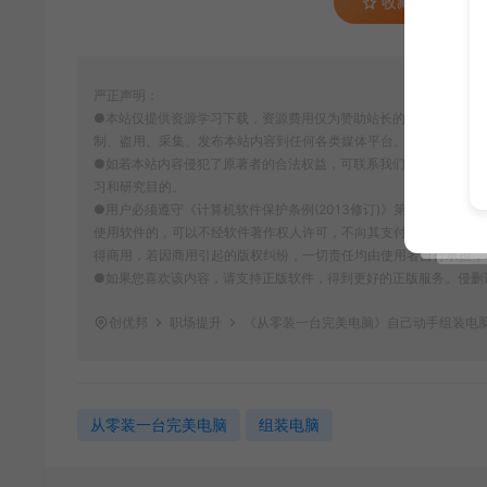
收藏 (0)
严正声明：
●本站仅提供资源学习下载，资源费用仅为赞助站长的整理费，不代
制、盗用、采集、发布本站内容到任何各类媒体平台。
●如若本站内容侵犯了原著者的合法权益，可联系我们进行处理。本
习和研究目的。
●用户必须遵守《计算机软件保护条例(2013修订)》第十七条：
使用软件的，可以不经软件著作权人许可，不向其支付报酬。鉴于此
得商用，若因商用引起的版权纠纷，一切责任均由使用者自行承担，
●如果您喜欢该内容，请支持正版软件，得到更好的正版服务。侵删请致信E-m
创优邦
职场提升
《从零装一台完美电脑》自己动手组装电脑 
从零装一台完美电脑
组装电脑