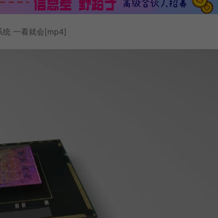
系统 一看就会[mp4]