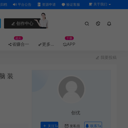
关于我们
归档
平台公告
资源申请
验证客服
创作中心
超火
下载
省赚合一
更多…
APP
我要投稿
脑 装
加入合伙人
创优
联系Ta
关注Ta
发私信