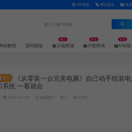
VIP优惠
网址提交
资源
风口
首选
首选
网创教程
源码模版
云端商城
卡密商城
AI智能
《从零装一台完美电脑》自己动手组装电
热门
10系统 一看就会
2024-02-25
职场提升
0
2,575
权声明
丨全面升级，免费分享！仅供学习，请勿商用！