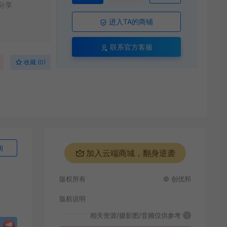
分享
进入TA的商铺
联系官方客服
收藏 (0)
询
加入云端商城，翻身逆袭
版权所有
© 创优邦
版权说明
相关资源/摄影图/音频仅供参考
i