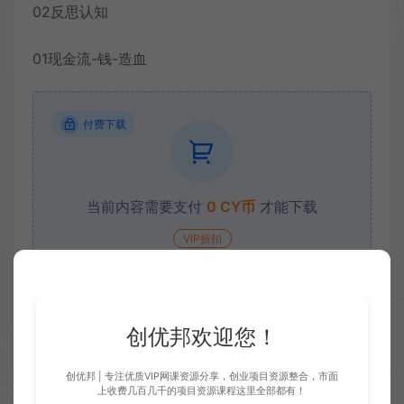
02反思认知
01现金流-钱-造血
付费下载
当前内容需要支付
0 CY币
才能下载
VIP折扣
立即下载
升级会员
创优邦欢迎您！
创优邦 | 专注优质VIP网课资源分享，创业项目资源整合，市面
收藏 (0)
打赏
点赞 (
0
)
上收费几百几千的项目资源课程这里全部都有！