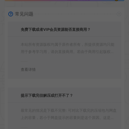
常见问题
免费下载或者VIP会员资源能否直接商用？
本站所有资源版权均属于原作者所有，所提供资源均只能
用于参考学习用，请勿直接商用。若由于商用引起版权纠
纷，一切责任均由使用者承担
查看详情
提示下载完但解压或打开不了？
最常见的情况是下载不完整: 可对比下载完的压缩包与网盘
上的容量，若小于网盘提示的容量则是这个原因。这是浏
览器下载的bug！如确认无误，可以联系在线客服。