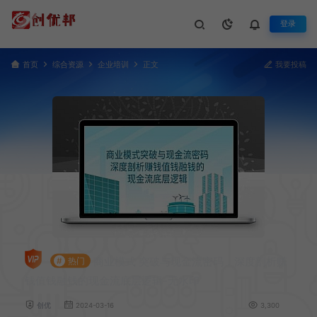
登录
首页
综合资源
企业培训
正文
我要投稿
商业模式 突破与现金流密码，深度剖析赚
#
热门
钱值钱融钱的现金流底层逻辑-无水印
创优
2024-03-16
3,300