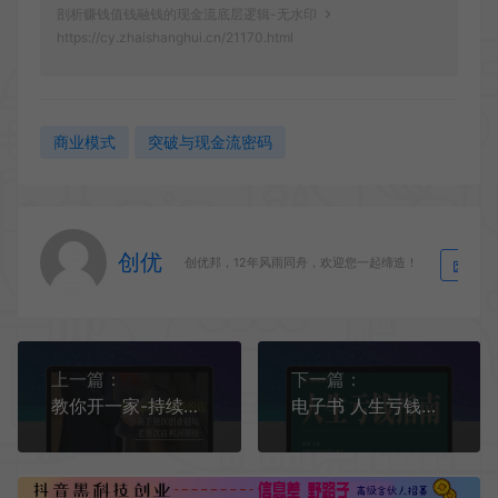
剖析赚钱值钱融钱的现金流底层逻辑-无水印
https://cy.zhaishanghui.cn/21170.html
商业模式
突破与现金流密码
创优
生
创优邦，12年风雨同舟，欢迎您一起缔造！
上一篇：
下一篇：
教你开一家-持续赚钱店，小白餐饮创业避坑，老餐饮店利润翻倍-99节无水印
电子书 人生亏钱指南 PDF