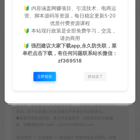
🔰 内容涵盖网赚项目、引流技术、电商运
营、脚本源码等资源，每日稳定更新5-20
严正声明：
优质付费资源课程
●本站仅提供资源学习下载，资源费用仅为赞助站长的整理
🔰 本站现行政策是全部免费学习，交流，
费，不代表资源自身价值也不包含任何服务。任何个人或组
请勿商用
织，在未征得本站同意时，禁止复制、盗用、采集、发布本站
🔰
强烈建议大家下载app,永久防失联，菜
内容到任何各类媒体平台。
●如若本站内容侵犯了原著者的合法权益，可联系我们进行处
单栏点击下载，有任何问题联系
站长微信：
理。本站提供的资源，都来自网络，版权争议与本站无关，所
zf369518
有内容及软件的文章仅限用于学习和研究目的。
●用户必须遵守《计算机软件保护条例(2013修订)》第十七
立即前往
朕知道了
条：为了学习和研究软件内含的设计思想和原理，通过安装、
显示、传输或者存储软件等方式使用软件的，可以不经软件著
作权人许可，不向其支付报酬。鉴于此条例，用户从本平台下
载的全部资源（软件）仅限学习研究，未经版权归属者授权不
得商用，若因商用引起的版权纠纷，一切责任均由使用者自行
承担，本平台所属公司及其雇员不承担任何法律责任。
●如果您喜欢该内容，请支持正版软件，得到更好的正版服
务。侵删请致信E-mail：cyb12340@163.com
创优邦
企业培训
商业模式 突破与现金流密码，深度