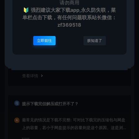
请勿商用
🔰
强烈建议大家下载app,永久防失联，菜
常见问题
单栏点击下载，有任何问题联系
站长微信：
zf369518
免费下载或者VIP会员资源能否直接商用？
立即前往
朕知道了
本站所有资源版权均属于原作者所有，所提供资源均只能
用于参考学习用，请勿直接商用。若由于商用引起版权纠
纷，一切责任均由使用者承担
查看详情
提示下载完但解压或打开不了？
最常见的情况是下载不完整: 可对比下载完的压缩包与网盘
上的容量，若小于网盘提示的容量则是这个原因。这是浏
览器下载的bug！如确认无误，可以联系在线客服。