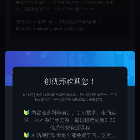
●如果您喜欢该内容，请支持正版软件，得到更好的正版服
务。侵删请致信E-mail：cyb12340@163.com
创优邦
值得一看
赚钱就是多做值钱的事
https://cy.zhaishanghui.cn/21368.html
创优
生
创优邦，12年风雨同舟，欢迎您一起缔造！
创优邦欢迎您！
创优邦 | 专注优质VIP网课资源分享，创业项目资源整合，市面
上收费几百几千的项目资源课程这里全部都有！
上一篇：
下一篇：
🔰 内容涵盖网赚项目、引流技术、电商运
抖音不花一分钱，如何做到月入100万？
315曝光黑灰产业链：主板机
营、脚本源码等资源，每日稳定更新5-20
优质付费资源课程
🔰 本站现行政策是全部免费学习，交流，