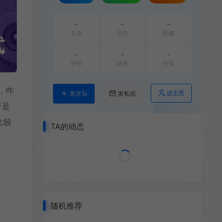
-
-
-
文章
浏览
收藏
-
-
-
评论
标签
分类
，咋
进主页
关注Ta
发私信
于是
比较
TA的动态
随机推荐