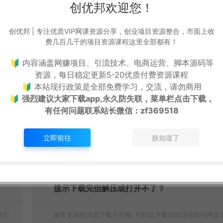
创优邦欢迎您！
造！
生成海报
复制本文链接
创优邦 | 专注优质VIP网课资源分享，创业项目资源整合，市面上收
费几百几千的项目资源课程这里全部都有！
下一篇：
🔰 内容涵盖网赚项目、引流技术、电商运营、脚本源码等
好省短剧等级机制和升级模式
资源，每日稳定更新5-20优质付费资源课程
🔰 本站现行政策是全部免费学习，交流，请勿商用
🔰
强烈建议大家下载app,永久防失联，菜单栏点击下载，
有任何问题联系
站长微信：zf369518
立即前往
朕知道了
提示下载完但解压或打开不了？
用于
最常见的情况是下载不完整: 可对比下载完的压缩包与网盘