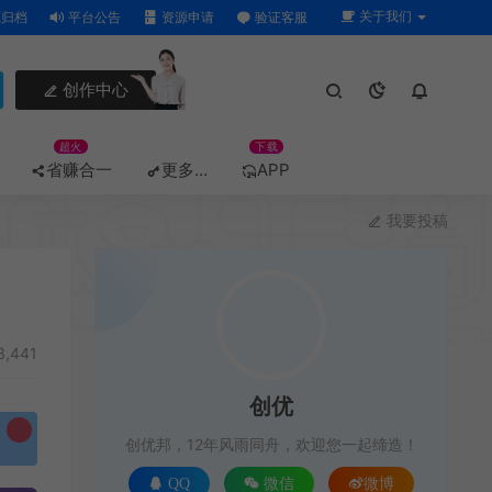
关于我们
归档
平台公告
资源申请
验证客服
创作中心
超火
下载
省赚合一
更多…
APP
我要投稿
3,441
创优
创优邦，12年风雨同舟，欢迎您一起缔造！
QQ
微信
微博