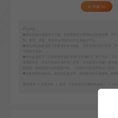
收藏 (0)
严正声明：
●本站仅提供资源学习下载，资源费用仅为赞助站长的整理费，不代
制、盗用、采集、发布本站内容到任何各类媒体平台。
●如若本站内容侵犯了原著者的合法权益，可联系我们进行处理。本
习和研究目的。
●用户必须遵守《计算机软件保护条例(2013修订)》第十七条：
使用软件的，可以不经软件著作权人许可，不向其支付报酬。鉴于此
得商用，若因商用引起的版权纠纷，一切责任均由使用者自行承担，
●如果您喜欢该内容，请支持正版软件，得到更好的正版服务。侵删请致信E-m
创优邦
游戏专区
简述一下短剧是怎么赚取收益的？
http