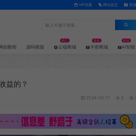
VIP优惠
网址提交
资源
风口
首选
首选
网创教程
源码模版
云端商城
卡密商城
AI智能
收益的？
2024-03-17
0