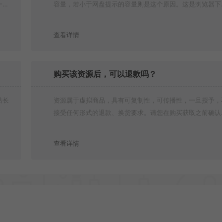
一切
容量，若小于网盘提示的容量则是这个原因。这是浏览器下
的bug！如确认无误，可以联系在线客服。
查看详情
购买该资源后，可以退款吗？
站长
资源属于虚拟商品，具有可复制性，可传播性，一旦授予，
接受任何形式的退款、换货要求。请您在购买获取之前确认
是您所需要的资源(实物商品除外)
查看详情