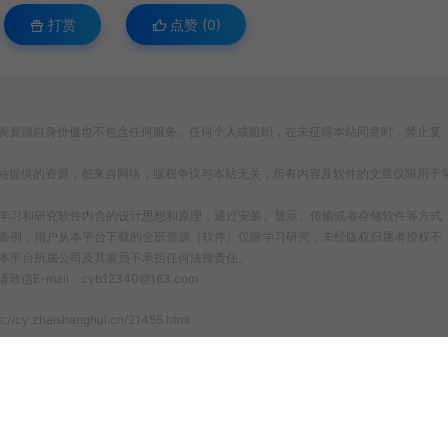
打赏
点赞 (
0
)
表资源自身价值也不包含任何服务。任何个人或组织，在未征得本站同意时，禁止复
站提供的资源，都来自网络，版权争议与本站无关，所有内容及软件的文章仅限用于
为了学习和研究软件内含的设计思想和原理，通过安装、显示、传输或者存储软件等方式
条例，用户从本平台下载的全部资源（软件）仅限学习研究，未经版权归属者授权不
本平台所属公司及其雇员不承担任何法律责任。
ail：cyb12340@163.com
s://cy.zhaishanghui.cn/21455.html