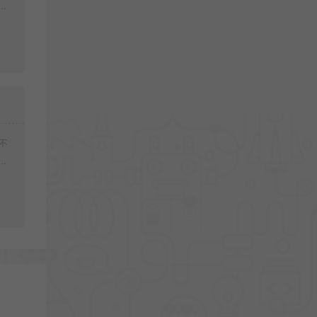
载
不
好