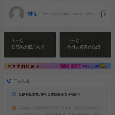
创优
生
创优邦，12年风雨同舟，欢迎您一起缔造！
上一篇：
下一篇：
伤感风景照片高清图唯美 伤感风景照片高清图图片大全(2)
秋日共赏美丽姑娘图片高清壁纸竖屏
常见问题
免费下载或者VIP会员资源能否直接商用？
本站所有资源版权均属于原作者所有，所提供资源均只能
用于参考学习用，请勿直接商用。若由于商用引起版权纠