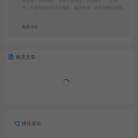
资源属于虚拟商品，具有可复制性，可传播性，一旦授
予，不接受任何形式的退款、换货要求。请您在购买获取
之前确认好 是您所需要的资源(实物商品除外)
查看详情
相关文章
猜你喜欢