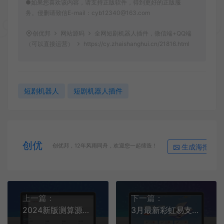
●如果您喜欢该内容，请支持正版软件，得到更好的正版服
务。侵删请致信E-mail：cyb12340@163.com
创优邦
网站源码
全网短剧机器人插件，微信端+QQ端
（可以直接运营）
https://cy.zhaishanghui.cn/21816.html
短剧机器人
短剧机器人插件
创优
生成海报
创优邦，12年风雨同舟，欢迎您一起缔造！
上一篇：
下一篇：
2024新版测算源码完整版本
3月最新彩虹易支付全开源开心版php源码分享