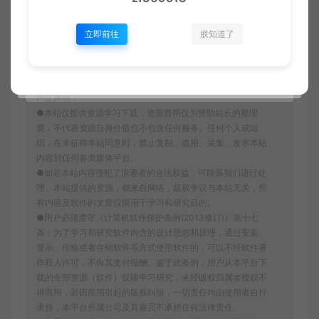
立即前往
朕知道了
收藏 (0)
打赏
点赞 (
0
)
严正声明：
●本站仅提供资源学习下载，资源费用仅为赞助站长的整理
费，不代表资源自身价值也不包含任何服务。任何个人或组
织，在未征得本站同意时，禁止复制、盗用、采集、发布本站
内容到任何各类媒体平台。
●如若本站内容侵犯了原著者的合法权益，可联系我们进行处
理。本站提供的资源，都来自网络，版权争议与本站无关，所
有内容及软件的文章仅限用于学习和研究目的。
●用户必须遵守《计算机软件保护条例(2013修订)》第十七
条：为了学习和研究软件内含的设计思想和原理，通过安装、
显示、传输或者存储软件等方式使用软件的，可以不经软件著
作权人许可，不向其支付报酬。鉴于此条例，用户从本平台下
载的全部资源（软件）仅限学习研究，未经版权归属者授权不
得商用，若因商用引起的版权纠纷，一切责任均由使用者自行
承担，本平台所属公司及其雇员不承担任何法律责任。