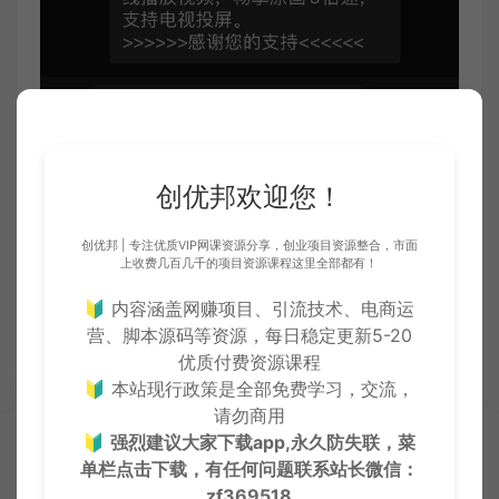
创优邦欢迎您！
下载链接：
创优邦 | 专注优质VIP网课资源分享，创业项目资源整合，市面
上收费几百几千的项目资源课程这里全部都有！
隐藏内容
🔰 内容涵盖网赚项目、引流技术、电商运
下载链接： 微信：
营、脚本源码等资源，每日稳定更新5-20
https://share.feijipan.com/s/gdAYNByK
优质付费资源课程
QQ：
https://666hf.lanzouq.com/izIy71rqntcj
🔰 本站现行政策是全部免费学习，交流，
请勿商用
🔰
强烈建议大家下载app,永久防失联，菜
单栏点击下载，有任何问题联系
站长微信：
zf369518