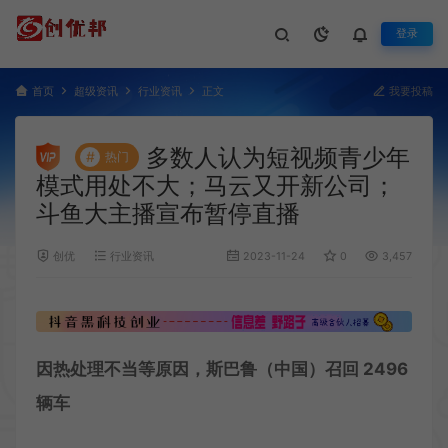
登录
首页
超级资讯
行业资讯
正文
我要投稿
多数人认为短视频青少年
#
热门
模式用处不大；马云又开新公司；
斗鱼大主播宣布暂停直播
创优
行业资讯
2023-11-24
0
3,457
因热处理不当等原因，斯巴鲁（中国）召回 2496
辆车