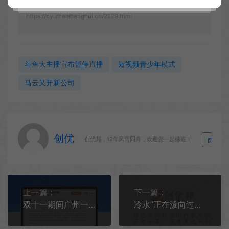
大；马云又开新公司；斗鱼大主播宣布暂停直播
https://cy.zhaishanghui.cn/2229.html
斗鱼大主播宣布暂停直播
短视频青少年模式
马云又开新公司
创优
生
创优邦，12年风雨同舟，欢迎您一起缔造！
上一篇：
下一篇：
双十一期间广州一母婴店因设置0元购导致关店
冷水”正在泼向过热的短剧行业