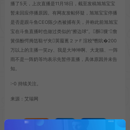
播了5天，上次直播是11月18日，截至发稿旭旭宝宝
暂未回应停播原因。有网友发帖怀疑，旭旭宝宝停播
是否是跟斗鱼CEO陈少杰被捕有关，并称此前旭旭宝
宝在斗鱼直播时也做过类似的“擦边球”。酥猓詹
簧俣酚愕拇笾鞑ザ夹荚菔蓖２ァＦ渲校鬯吭�200
万以上的主播一笑zy、我是大坤坤啊、大龙猫、一阵
雨不是一阵奶等均表示先暂停直播，具体原因并未告
知。
:-0 持续关注。
来源：艾瑞网
收藏 (0)
打赏
点赞 (
0
)