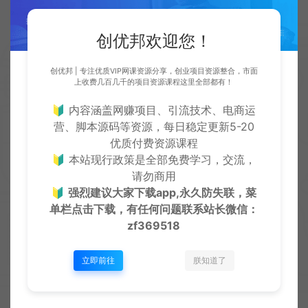
创优邦欢迎您！
严正声明：
●本站仅提供资源学习下载，资源费用仅为赞助站长的整理
费，不代表资源自身价值也不包含任何服务。任何个人或组
创优邦 | 专注优质VIP网课资源分享，创业项目资源整合，市面
上收费几百几千的项目资源课程这里全部都有！
织，在未征得本站同意时，禁止复制、盗用、采集、发布本站
内容到任何各类媒体平台。
🔰 内容涵盖网赚项目、引流技术、电商运
●如若本站内容侵犯了原著者的合法权益，可联系我们进行处
营、脚本源码等资源，每日稳定更新5-20
理。本站提供的资源，都来自网络，版权争议与本站无关，所
优质付费资源课程
有内容及软件的文章仅限用于学习和研究目的。
●用户必须遵守《计算机软件保护条例(2013修订)》第十七
🔰 本站现行政策是全部免费学习，交流，
条：为了学习和研究软件内含的设计思想和原理，通过安装、
请勿商用
显示、传输或者存储软件等方式使用软件的，可以不经软件著
🔰
强烈建议大家下载app,永久防失联，菜
作权人许可，不向其支付报酬。鉴于此条例，用户从本平台下
单栏点击下载，有任何问题联系
站长微信：
载的全部资源（软件）仅限学习研究，未经版权归属者授权不
zf369518
得商用，若因商用引起的版权纠纷，一切责任均由使用者自行
承担，本平台所属公司及其雇员不承担任何法律责任。
●如果您喜欢该内容，请支持正版软件，得到更好的正版服
立即前往
朕知道了
务。侵删请致信E-mail：cyb12340@163.com
创优邦
行业资讯
多数人认为短视频青少年模式用处不