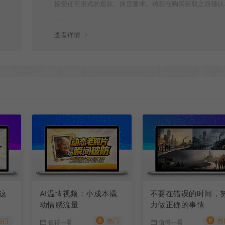
接受任何形式的退款、换货要求。请您在购买获取之前确认
是您所需要的资源(实物商品除外)
查看详情
这
AI温情视频：小成本撬
不要在错误的时间，
动情感流量
力做正确的事情
#
#
热门
热门
热
值得一看
值得一看