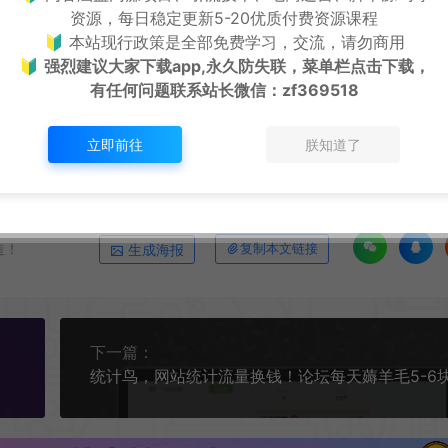
资源，每日稳定更新5-20优质付费资源课程
条例，用户从本平台下载的全部资源（软件）仅限学习研究，未经版权归属者授权不
本平台所属公司及其雇员不承担任何法律责任。
🔰 本站现行政策是全部免费学习，交流，请勿商用
ail：cyb12340@163.com
🔰
强烈建议大家下载app,永久防失联，菜单栏点击下载，
有任何问题联系
站长微信：zf369518
积累好感力
https://cy.zhaishanghui.cn/22689.html
立即前往
朕知道了
造！
生成海报
复制本文链接
下一篇：
统计鸟，网站统计流量换钱！论坛每天薅羊毛5-6