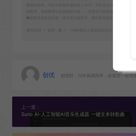
使用软件的，可以不经软件著作权人许可，不向其支付报酬。鉴于此
得商用，若因商用引起的版权纠纷，一切责任均由使用者自行承担，
●如果您喜欢该内容，请支持正版软件，得到更好的正版服务。侵删请致信E-m
创优邦
值得一看
《99种最讨人喜欢的说话方式》教你快速
创优
创优邦，12年风雨同舟，欢迎您一起缔
上一篇：
Suno AI-人工智能AI音乐生成器 一键文本转歌曲