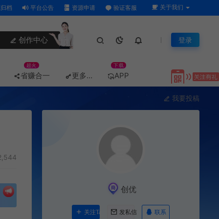
关于我们
归档
平台公告
资源申请
验证客服
创作中心
登录
超火
下载
省赚合一
更多…
APP
我要投稿
,544
创优
联系
关注Ta
发私信