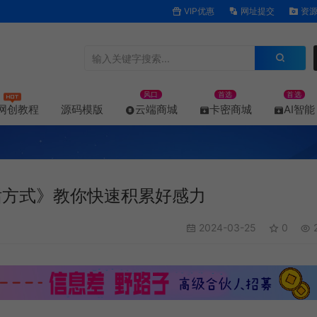
VIP优惠
网址提交
资源
风口
首选
首选
网创教程
源码模版
云端商城
卡密商城
AI智能
话方式》教你快速积累好感力
2024-03-25
0
2