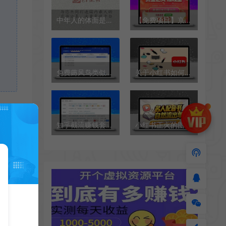
中年人的体面是自己给的
【免费项目】京东小程序赏金活动，扫码抽奖必中16元红包，每人最高500元【详细步骤教程】
免费薅风鸟类似天眼查一年会员
关于小红书如何推广的干货分享
知乎截流赚钱套路，不可能不知道的暴利玩法
小红书正火的图书带货新红利
学