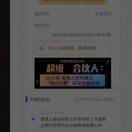
版权所有
© 创优邦
版权说明
相关资源/摄影图/音频仅供参考
i
加入云端商城，翻身逆袭
TA的动态
2026年8月8日 星期六
2026-08-08
普通人救命稻草之快手挂铁人气涨粉
点赞抖音黑科技云端商城免费公布