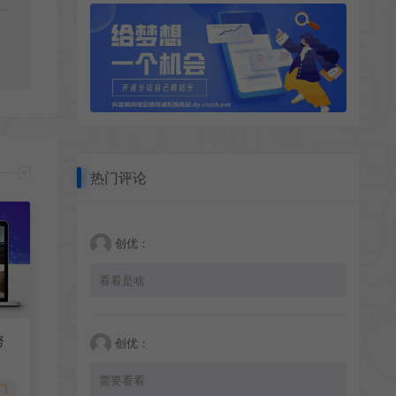
好
热门评论
创优：
看看是啥
努
创优：
需要看看
门