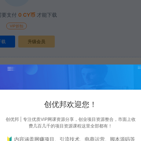
需要支付
0 CY币
才能下载
VIP折扣
下载
升级会员
打赏
点赞 (
0
)
创优邦欢迎您！
表资源自身价值也不包含任何服务。任何个人或组织，在未征得本站同意时，禁止复
创优邦 | 专注优质VIP网课资源分享，创业项目资源整合，市面上收
费几百几千的项目资源课程这里全部都有！
站提供的资源，都来自网络，版权争议与本站无关，所有内容及软件的文章仅限用于
🔰 内容涵盖网赚项目、引流技术、电商运营、脚本源码等
为了学习和研究软件内含的设计思想和原理，通过安装、显示、传输或者存储软件等方式