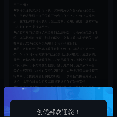
严正声明：
●本站仅提供资源学习下载，资源费用仅为赞助站长的整理
费，不代表资源自身价值也不包含任何服务。任何个人或组
织，在未征得本站同意时，禁止复制、盗用、采集、发布本站
内容到任何各类媒体平台。
●如若本站内容侵犯了原著者的合法权益，可联系我们进行处
理。本站提供的资源，都来自网络，版权争议与本站无关，所
有内容及软件的文章仅限用于学习和研究目的。
●用户必须遵守《计算机软件保护条例(2013修订)》第十七
条：为了学习和研究软件内含的设计思想和原理，通过安装、
显示、传输或者存储软件等方式使用软件的，可以不经软件著
作权人许可，不向其支付报酬。鉴于此条例，用户从本平台下
载的全部资源（软件）仅限学习研究，未经版权归属者授权不
得商用，若因商用引起的版权纠纷，一切责任均由使用者自行
承担，本平台所属公司及其雇员不承担任何法律责任。
●如果您喜欢该内容，请支持正版软件，得到更好的正版服
务。侵删请致信E-mail：cyb12340@163.com
创优邦
网站源码
源码物品销售系统 多种支付接口 出
售源码轻松赚钱
https://cy.zhaishanghui.cn/23022.html
创优邦欢迎您！