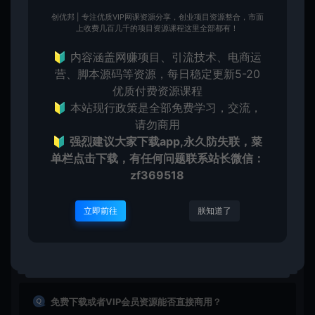
创优邦 | 专注优质VIP网课资源分享，创业项目资源整合，市面
上收费几百几千的项目资源课程这里全部都有！
🔰 内容涵盖网赚项目、引流技术、电商运
营、脚本源码等资源，每日稳定更新5-20
创优
生
创优邦，12年风雨同舟，欢迎您一起缔造！
优质付费资源课程
🔰 本站现行政策是全部免费学习，交流，
请勿商用
🔰
强烈建议大家下载app,永久防失联，菜
上一篇：
下一篇：
单栏点击下载，有任何问题联系
站长微信：
3月最新彩虹易支付全开源开心版php源码分享
2024最新去水印小程序源码 纯前端上线 无需后台
zf369518
立即前往
朕知道了
常见问题
免费下载或者VIP会员资源能否直接商用？