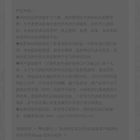
严正声明：
●本站仅提供资源学习下载，资源费用仅为赞助站长的整理
费，不代表资源自身价值也不包含任何服务。任何个人或组
织，在未征得本站同意时，禁止复制、盗用、采集、发布本站
内容到任何各类媒体平台。
●如若本站内容侵犯了原著者的合法权益，可联系我们进行处
理。本站提供的资源，都来自网络，版权争议与本站无关，所
有内容及软件的文章仅限用于学习和研究目的。
●用户必须遵守《计算机软件保护条例(2013修订)》第十七
条：为了学习和研究软件内含的设计思想和原理，通过安装、
显示、传输或者存储软件等方式使用软件的，可以不经软件著
作权人许可，不向其支付报酬。鉴于此条例，用户从本平台下
载的全部资源（软件）仅限学习研究，未经版权归属者授权不
得商用，若因商用引起的版权纠纷，一切责任均由使用者自行
承担，本平台所属公司及其雇员不承担任何法律责任。
●如果您喜欢该内容，请支持正版软件，得到更好的正版服
务。侵删请致信E-mail：cyb12340@163.com
创优邦
网站源码
强大的文章/社区/自媒体客户端源码
分享 可打包app 支持小程序