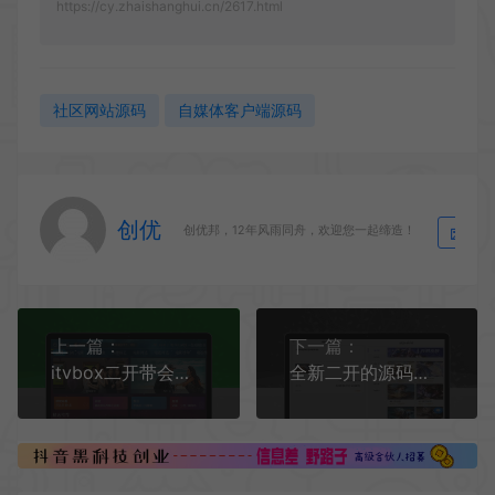
https://cy.zhaishanghui.cn/2617.html
社区网站源码
自媒体客户端源码
创优
生
创优邦，12年风雨同舟，欢迎您一起缔造！
上一篇：
下一篇：
itvbox二开带会员如意版影视APP源码+视频搭建教程
全新二开的源码提供了王者荣耀游戏皮肤抽奖系统，前端采用uniapp框架，支持生成H5和APP