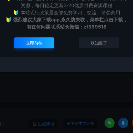
资源，每日稳定更新5-20优质付费资源课程
表资源自身价值也不包含任何服务。任何个人或组织，在未征得本站同意时，禁止复
🔰 本站现行政策是全部免费学习，交流，请勿商用
🔰
强烈建议大家下载app,永久防失联，菜单栏点击下载，
站提供的资源，都来自网络，版权争议与本站无关，所有内容及软件的文章仅限用于
有任何问题联系
站长微信：zf369518
为了学习和研究软件内含的设计思想和原理，通过安装、显示、传输或者存储软件等方式
条例，用户从本平台下载的全部资源（软件）仅限学习研究，未经版权归属者授权不
立即前往
朕知道了
本平台所属公司及其雇员不承担任何法律责任。
ail：cyb12340@163.com
ps://cy.zhaishanghui.cn/26806.html
造！
生成海报
复制本文链接