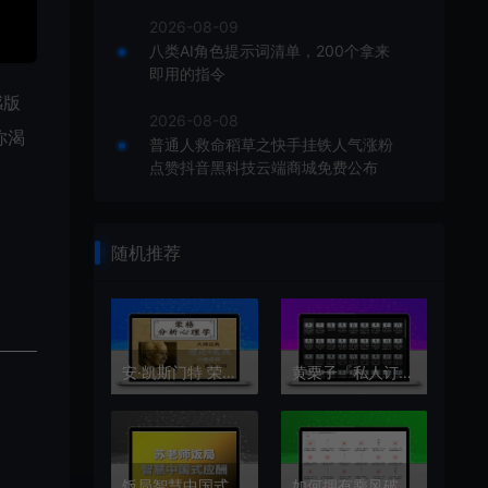
2026-08-09
八类AI角色提示词清单，200个拿来
即用的指令
感版
2026-08-08
你渴
普通人救命稻草之快手挂铁人气涨粉
点赞抖音黑科技云端商城免费公布
随机推荐
安·凯斯门特 荣格分析心理学理论与实践课程工作坊线上课视频60集
黄栗子『私人订制』情感经营男生篇（100集）
饭局智慧中国式应酬攻略在线视频课24节
如何拥有乘风破浪的人生 从自卑到自信 你的力量超乎你想象