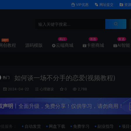
VIP优惠
网址提交
资源
风口
首选
首选
网创教程
源码模版
云端商城
卡密商城
AI智能
如何谈一场不分手的恋爱(视频教程)
热门
2024-04-22
心理建设
0
2,788
权声明
丨全面升级，免费分享！仅供学习，请勿商用！
增值服务：
自动发货
网盘下载
免费学习
副业指导
项目