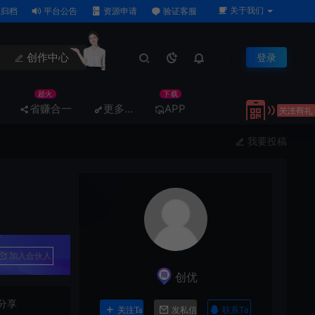
关于我们
归档
平台公告
资源申请
验证客服
创作中心
登录
超火
下载
省赚合一
更多…
APP
我要投稿
加入合伙人
创优
分享
联系Ta
关注Ta
发私信