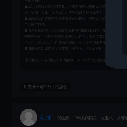
严正声明：
●本站仅提供资源学习下载，资源费用仅为赞助站长的整理费，不代
制、盗用、采集、发布本站内容到任何各类媒体平台。
●如若本站内容侵犯了原著者的合法权益，可联系我们进行处理。本
习和研究目的。
●用户必须遵守《计算机软件保护条例(2013修订)》第十七条：
使用软件的，可以不经软件著作权人许可，不向其支付报酬。鉴于此
得商用，若因商用引起的版权纠纷，一切责任均由使用者自行承担，
●如果您喜欢该内容，请支持正版软件，得到更好的正版服务。侵删请致信E-m
创优邦
心理建设
如何谈一场不分手的恋爱(视频教程)
htt
如何谈一场不分手的恋爱
创优
创优邦，12年风雨同舟，欢迎您一起缔