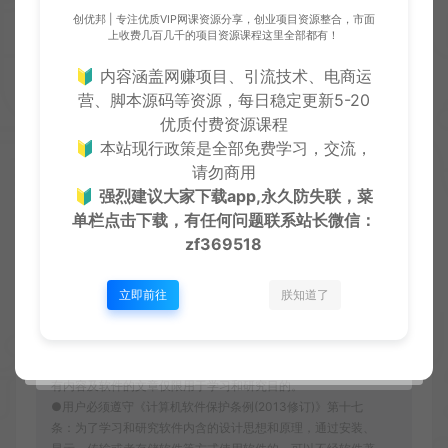
创优邦 | 专注优质VIP网课资源分享，创业项目资源整合，市面
上收费几百几千的项目资源课程这里全部都有！
立即下载
升级会员
🔰 内容涵盖网赚项目、引流技术、电商运
营、脚本源码等资源，每日稳定更新5-20
优质付费资源课程
🔰 本站现行政策是全部免费学习，交流，
收藏 (0)
打赏
点赞 (
0
)
请勿商用
🔰
强烈建议大家下载app,永久防失联，菜
单栏点击下载，有任何问题联系
站长微信：
严正声明：
zf369518
●本站仅提供资源学习下载，资源费用仅为赞助站长的整理
费，不代表资源自身价值也不包含任何服务。任何个人或组
立即前往
朕知道了
织，在未征得本站同意时，禁止复制、盗用、采集、发布本站
内容到任何各类媒体平台。
●如若本站内容侵犯了原著者的合法权益，可联系我们进行处
理。本站提供的资源，都来自网络，版权争议与本站无关，所
有内容及软件的文章仅限用于学习和研究目的。
●用户必须遵守《计算机软件保护条例(2013修订)》第十七
条：为了学习和研究软件内含的设计思想和原理，通过安装、