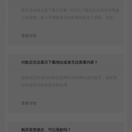
最常见的情况是下载不完整: 可对比下载完的压缩包与网盘
上的容量，若小于网盘提示的容量则是这个原因。这是浏
览器下载的bug！如确认无误，可以联系在线客服。
查看详情
付款后无法显示下载地址或者无法查看内容？
如果您已经成功付款但是网站没有弹出成功提示，请联系
站长提供付款信息为您处理
查看详情
购买该资源后，可以退款吗？