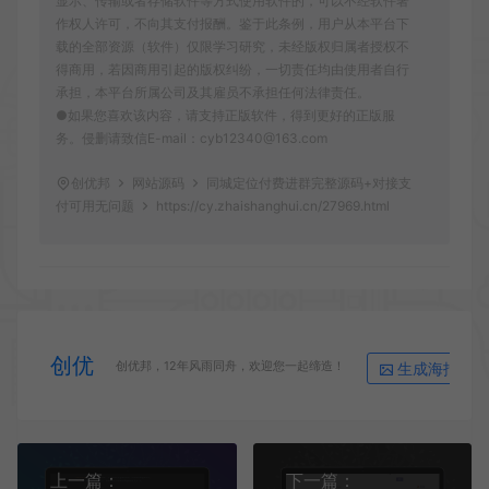
显示、传输或者存储软件等方式使用软件的，可以不经软件著
作权人许可，不向其支付报酬。鉴于此条例，用户从本平台下
载的全部资源（软件）仅限学习研究，未经版权归属者授权不
得商用，若因商用引起的版权纠纷，一切责任均由使用者自行
承担，本平台所属公司及其雇员不承担任何法律责任。
●如果您喜欢该内容，请支持正版软件，得到更好的正版服
务。侵删请致信E-mail：cyb12340@163.com
创优邦
网站源码
同城定位付费进群完整源码+对接支
付可用无问题
https://cy.zhaishanghui.cn/27969.html
创优
生成海报
创优邦，12年风雨同舟，欢迎您一起缔造！
上一篇：
下一篇：