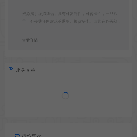
资源属于虚拟商品，具有可复制性，可传播性，一旦授
予，不接受任何形式的退款、换货要求。请您在购买获取
之前确认好 是您所需要的资源(实物商品除外)
查看详情
相关文章
猜你喜欢