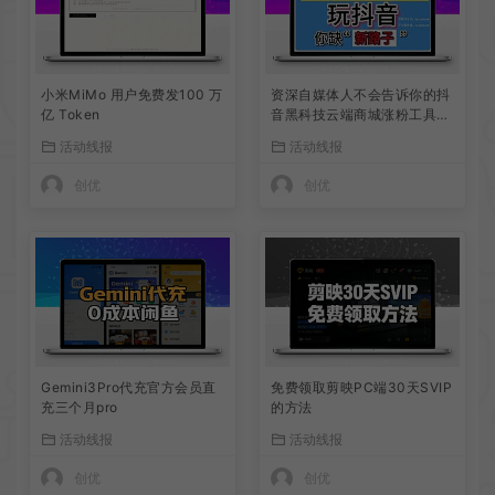
小米MiMo 用户免费发100 万
资深自媒体人不会告诉你的抖
亿 Token
音黑科技云端商城涨粉工具怎
么下载使用
活动线报
活动线报
创优
创优
Gemini3Pro代充官方会员直
免费领取剪映PC端30天SVIP
充三个月pro
的方法
活动线报
活动线报
创优
创优