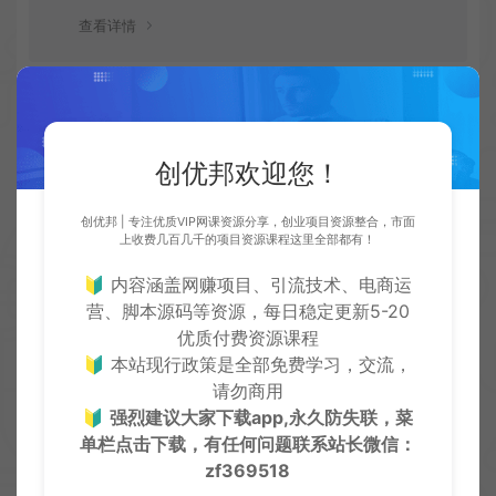
查看详情
提示下载完但解压或打开不了？
创优邦欢迎您！
最常见的情况是下载不完整: 可对比下载完的压缩包与网盘
上的容量，若小于网盘提示的容量则是这个原因。这是浏
创优邦 | 专注优质VIP网课资源分享，创业项目资源整合，市面
览器下载的bug！如确认无误，可以联系在线客服。
上收费几百几千的项目资源课程这里全部都有！
查看详情
🔰 内容涵盖网赚项目、引流技术、电商运
营、脚本源码等资源，每日稳定更新5-20
优质付费资源课程
🔰 本站现行政策是全部免费学习，交流，
付款后无法显示下载地址或者无法查看内容？
请勿商用
🔰
强烈建议大家下载app,永久防失联，菜
如果您已经成功付款但是网站没有弹出成功提示，请联系
单栏点击下载，有任何问题联系
站长微信：
站长提供付款信息为您处理
zf369518