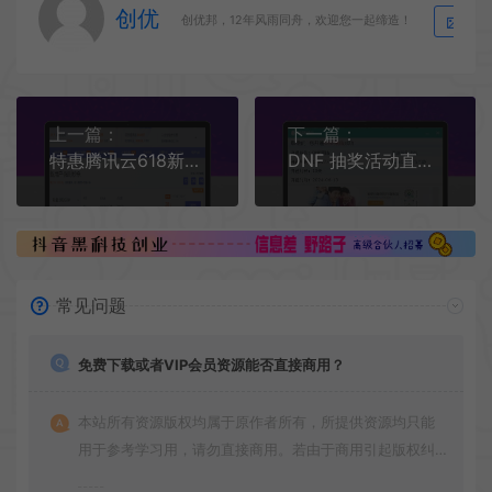
创优
生
创优邦，12年风雨同舟，欢迎您一起缔造！
上一篇：
下一篇：
特惠腾讯云618新活动2核2G服务器一年28元
DNF 抽奖活动直接登录 填写账号地区 即可得黑钻15天
常见问题
免费下载或者VIP会员资源能否直接商用？
本站所有资源版权均属于原作者所有，所提供资源均只能
用于参考学习用，请勿直接商用。若由于商用引起版权纠
纷，一切责任均由使用者承担