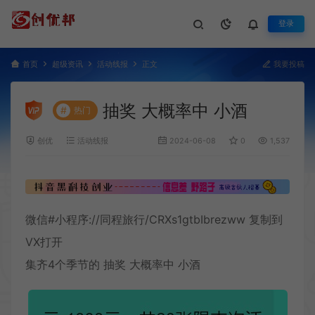
登录
首页
超级资讯
活动线报
正文
我要投稿
抽奖 大概率中 小酒
#
热门
创优
活动线报
2024-06-08
0
1,537
微信#小程序://同程旅行/CRXs1gtbIbrezww 复制到
VX打开
集齐4个季节的 抽奖 大概率中 小酒