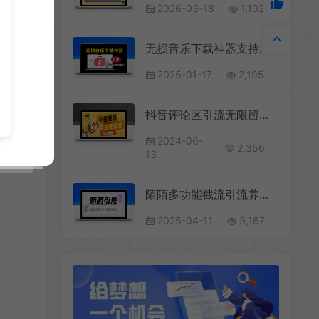
2026-03-18
1,102
无损音乐下载神器支持批量下载和在线播放
2025-01-17
2,195
抖音评论区引流无限留痕黑科技项目评测，单号日产1000-2000粉
2024-06-
2,356
13
陌陌多功能截流引流养号助手，解放双手自动引流【引流脚本+使用教程】
2025-04-11
3,167