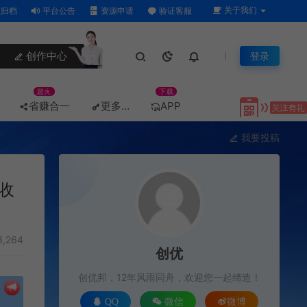
关于我们
归档
平台公告
资源申请
验证客服
创作中心
登录
超火
下载
省赚合一
更多…
APP
我要投稿
收
,264
创优
创优邦，12年风雨同舟，欢迎您一起缔造！
QQ
微信
微博