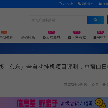
VIP优惠
网址提交
资源
风口
首选
首选
网创教程
源码模版
云端商城
卡密商城
AI智能
多+京东）全自动挂机项目评测，单窗口日
2024-06-16
0
3