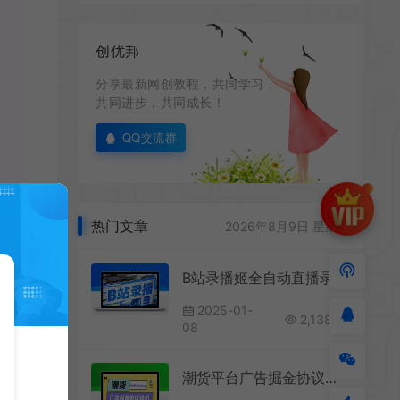
创优邦
分享最新网创教程，共同学习，
共同进步，共同成长！
QQ交流群
热门文章
2026年8月9日 星期日
B站录播姬全自动直播录制
2025-01-
2,138
08
潮货平台广告掘金协议挂机项目脚本，单号每天1潮米=2-3+