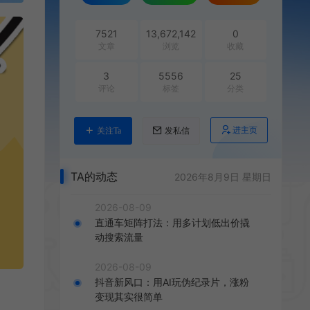
7521
13,672,142
0
文章
浏览
收藏
3
5556
25
评论
标签
分类
进主页
关注Ta
发私信
TA的动态
2026年8月9日 星期日
2026-08-09
直通车矩阵打法：用多计划低出价撬
动搜索流量
2026-08-09
抖音新风口：用AI玩伪纪录片，涨粉
变现其实很简单