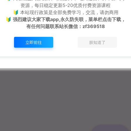
资源，每日稳定更新5-20优质付费资源课程
🔰 本站现行政策是全部免费学习，交流，请勿商用
🔰
强烈建议大家下载app,永久防失联，菜单栏点击下载，
有任何问题联系
站长微信：zf369518
立即前往
朕知道了