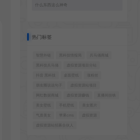
什么东西这么神奇
热门标签
智慧外链
黑科技情报局
兵马俑商城
黑科技兵马俑
虚拟资源项目分站
抖音 黑科技
桌面壁纸
涨粉丝
朋友圈说说句子
虚拟资源站项目
网红数据商城
虚拟资源赚钱
直播间挂铁
美女壁纸
手机壁纸
美女图片
气质美女
苹果cms
虚拟资源
虚拟资源站招募合伙人