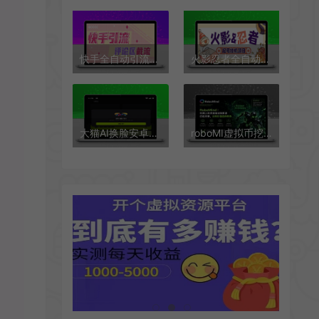
快手全自动引流获客助手，评论区截流利器日引各行业精准粉200+
火影忍者全自动挂机项目永久脚本+详细教程，单窗口日收益10+
大猫AI换脸安卓软件
roboMI虚拟币挖矿协议全自动挂机项目协议脚本，多号批量操作日产90个