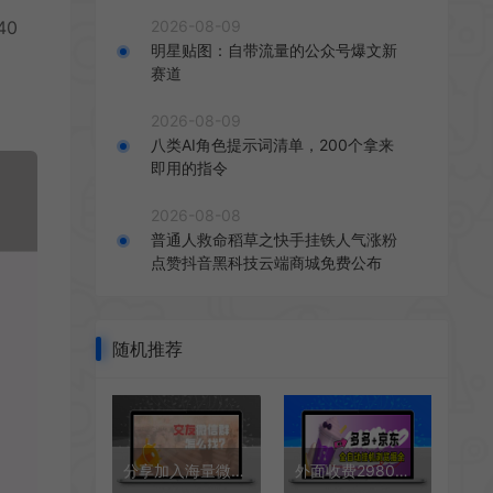
2026-08-09
40
明星贴图：自带流量的公众号爆文新
赛道
2026-08-09
八类AI角色提示词清单，200个拿来
即用的指令
2026-08-08
普通人救命稻草之快手挂铁人气涨粉
点赞抖音黑科技云端商城免费公布
随机推荐
分享加入海量微信群的方法之找微信群怎么找？
外面收费2980的最新电脑多多+京东全自动挂机掘金项目，单机一天200+