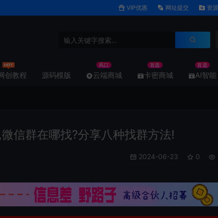
VIP优惠
网址提交
资源
风口
首选
首选
网创教程
源码模版
云端商城
卡密商城
AI智能
微信群在哪找?分享八种找群方法!
2024-06-23
0