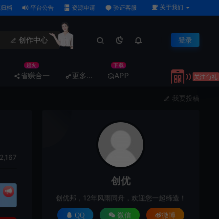
关于我们
归档
平台公告
资源申请
验证客服
创作中心
登录
超火
下载
省赚合一
更多…
APP
我要投稿
2,167
创优
创优邦，12年风雨同舟，欢迎您一起缔造！
QQ
微信
微博