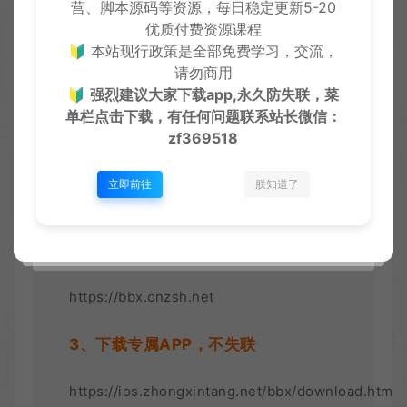
营、脚本源码等资源，每日稳定更新5-20
字即可
优质付费资源课程
🔰 本站现行政策是全部免费学习，交流，
②如果一号商城没有，就在2号商城
请勿商用
🔰
强烈建议大家下载app,永久防失联，菜
单栏点击下载，有任何问题联系
站长微信：
获取方式：
zf369518
1、在网站顶部卡密商场获取，包含了
立即前往
朕知道了
对应的教程及卡密
2、获取卡密链接：
https://bbx.cnzsh.net
3、下载专属APP，不失联
https://ios.zhongxintang.net/bbx/download.html