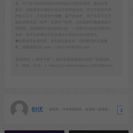
条：为了学习和研究软件内含的设计思想和原理，通过安装、
显示、传输或者存储软件等方式使用软件的，可以不经软件著
作权人许可，不向其支付报酬。鉴于此条例，用户从本平台下
载的全部资源（软件）仅限学习研究，未经版权归属者授权不
得商用，若因商用引起的版权纠纷，一切责任均由使用者自行
承担，本平台所属公司及其雇员不承担任何法律责任。
●如果您喜欢该内容，请支持正版软件，得到更好的正版服
务。侵删请致信E-mail：cyb12340@163.com
创优邦
脚本卡密
新抖音极速版双红包雨广告掘金助
手，单机一天15+
https://cy.zhaishanghui.cn/35588.html
创优
生
创优邦，12年风雨同舟，欢迎您一起缔造！