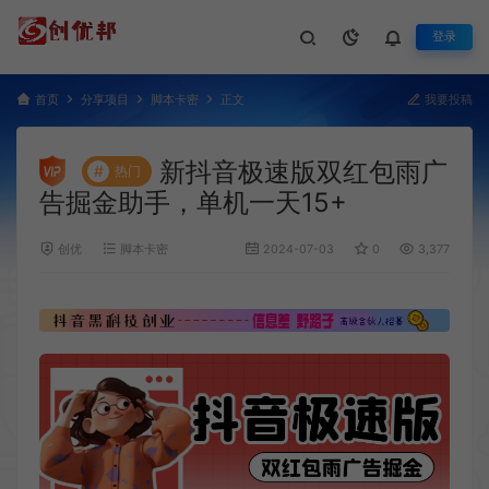
登录
首页
分享项目
脚本卡密
正文
我要投稿
新抖音极速版双红包雨广
#
热门
告掘金助手，单机一天15+
创优
脚本卡密
2024-07-03
0
3,377