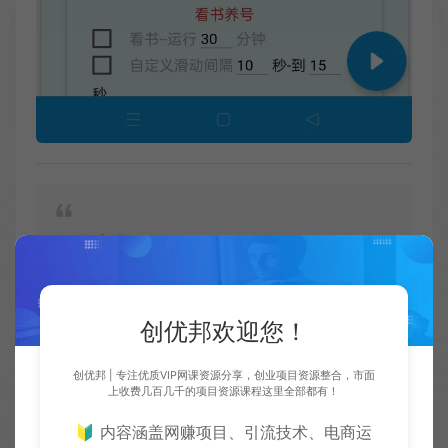
免责说明：
忠信堂不提供下载，仅供个人研究使
创优邦欢迎您！
用
创优邦 | 专注优质VIP网课资源分享，创业项目资源整合，市面
友情提示：
上收费几百几千的项目资源课程这里全部都有！
🔰 内容涵盖网赚项目、引流技术、电商运
①下方任意一种方式进入，搜索关键