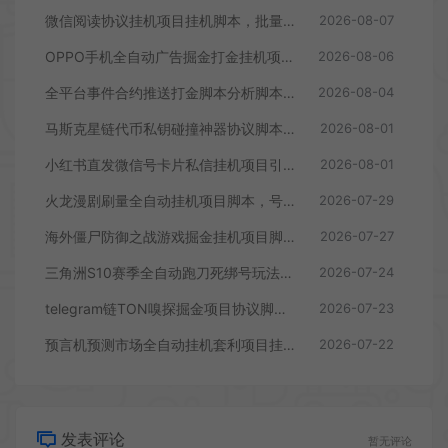
微信阅读协议挂机项目挂机脚本，批量矩阵挂机，单号一天5+
2026-08-07
OPPO手机全自动广告掘金打金挂机项目挂机脚本，单机一天9+可批量放大
2026-08-06
全平台事件合约推送打金脚本分析脚本，号称胜率百分之90以上
2026-08-04
马斯克星链代币私钥碰撞神器协议脚本，号称单窗口收入四位数
2026-08-01
小红书直发微信号卡片私信挂机项目引流脚本，有效触达微信不检测不封号
2026-08-01
火龙漫剧刷量全自动挂机项目脚本，号称单号爆火日入100+
2026-07-29
海外僵尸防御之战游戏掘金挂机项目脚本，单机一天150+
2026-07-27
三角洲S10赛季全自动跑刀死绑号玩法全自动搬砖挂机项目挂机脚本，单窗口30+
2026-07-24
telegram链TON嗅探掘金项目协议脚本，号称月入四位数
2026-07-23
预言机预测市场全自动挂机套利项目挂机脚本，日均30+USD
2026-07-22
发表评论
暂无评论