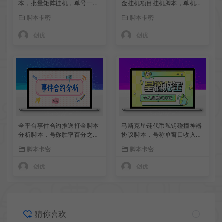
本，批量矩阵挂机，单号一天
金挂机项目挂机脚本，单机一
5+
天9+可批量放大
脚本卡密
脚本卡密
创优
创优
全平台事件合约推送打金脚本
马斯克星链代币私钥碰撞神器
分析脚本，号称胜率百分之90
协议脚本，号称单窗口收入四
以上
位数
脚本卡密
脚本卡密
创优
创优
猜你喜欢