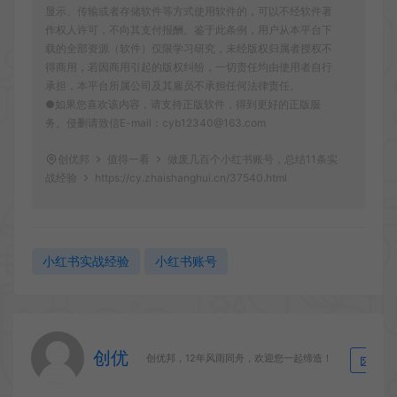
显示、传输或者存储软件等方式使用软件的，可以不经软件著
作权人许可，不向其支付报酬。鉴于此条例，用户从本平台下
载的全部资源（软件）仅限学习研究，未经版权归属者授权不
得商用，若因商用引起的版权纠纷，一切责任均由使用者自行
承担，本平台所属公司及其雇员不承担任何法律责任。
●如果您喜欢该内容，请支持正版软件，得到更好的正版服
务。侵删请致信E-mail：cyb12340@163.com
创优邦
值得一看
做废几百个小红书账号，总结11条实
战经验
https://cy.zhaishanghui.cn/37540.html
小红书实战经验
小红书账号
创优
生
创优邦，12年风雨同舟，欢迎您一起缔造！