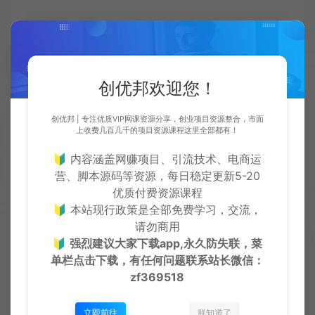
小眼睛指的是阅读量，
创优邦欢迎您！
曝光：指的是你的笔记发布以后，系统给你
推荐到N个人的首页，但是这些人不一定会
创优邦 | 专注优质VIP网课资源分享，创业项目资源整合，市面
点开你的笔记观看。
上收费几百几千的项目资源课程这里全部都有！
🔰 内容涵盖网赚项目、引流技术、电商运
阅读：也就是大家常说的小眼睛，一个人点
营、脚本源码等资源，每日稳定更新5-20
开了你的笔记看，就算一个小眼睛。
优质付费资源课程
🔰 本站现行政策是全部免费学习，交流，
请勿商用
9.图文笔记比例多少比较好
🔰
强烈建议大家下载app,永久防失联，菜
单栏点击下载，有任何问题联系
站长微信：
目前小红书博主，最常用的图片尺寸包括1:1、3:4、
zf369518
4:3，其中3:4的比例被普遍认为是观感最好的，更容
立即前往
朕知道了