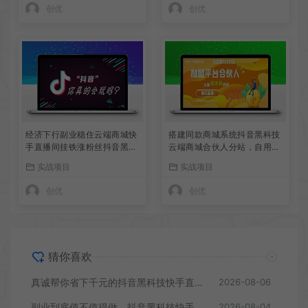
创优
创优
经济下行副业稳住云端商城快
搭建同款商城系统抖音黑科技
手直播间挂铁涨粉丝抖音黑科
云端商城合伙人分站，自用省
技实操
钱，副业赚钱
实战项目
实战项目
创优
创优
猜你喜欢
真诚帮你省下千元的抖音黑科技快手直播间人气涨粉点赞云端商城免费送
2026-08-06
副业到底值不值得做，抖音黑科技快手上人涨粉云端商城真能逆袭赚钱
2026-08-04