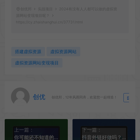
创优邦
实战项目
2024有没有人人都可以做的虚拟资
源网站变现项目呢？
https://cy.zhaishanghui.cn/37731.html
搭建虚拟资源
虚拟资源网站
虚拟资源网站变现项目
创优
生
创优邦，12年风雨同舟，欢迎您一起缔造！
上一篇：
下一篇：
你可能还不知道的虚拟资源站合伙人，月利润万+以上，无需经验
抖音外链好做吗？抖音智慧外链系统哪里有？