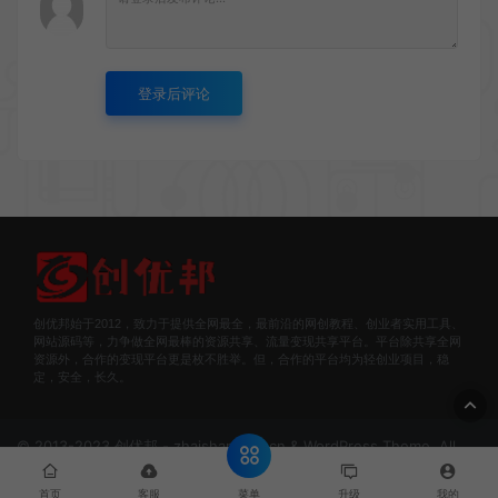
登录后评论
创优邦始于2012，致力于提供全网最全，最前沿的网创教程、创业者实用工具、
网站源码等，力争做全网最棒的资源共享、流量变现共享平台。平台除共享全网
资源外，合作的变现平台更是枚不胜举。但，合作的平台均为轻创业项目，稳
定，安全，长久。
© 2013-2023 创优邦 - zhaishanghui.cn & WordPress Theme. All
rights reserved
网站地图
豫ICP备2022007609号
菜单
首页
客服
升级
我的