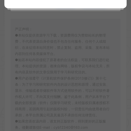
收藏 (0)
打赏
点赞 (
0
)
严正声明：
●本站仅提供资源学习下载，资源费用仅为赞助站长的整理
费，不代表资源自身价值也不包含任何服务。任何个人或组
织，在未征得本站同意时，禁止复制、盗用、采集、发布本站
内容到任何各类媒体平台。
●如若本站内容侵犯了原著者的合法权益，可联系我们进行处
理。本站提供的资源，都来自网络，版权争议与本站无关，所
有内容及软件的文章仅限用于学习和研究目的。
●用户必须遵守《计算机软件保护条例(2013修订)》第十七
条：为了学习和研究软件内含的设计思想和原理，通过安装、
显示、传输或者存储软件等方式使用软件的，可以不经软件著
作权人许可，不向其支付报酬。鉴于此条例，用户从本平台下
载的全部资源（软件）仅限学习研究，未经版权归属者授权不
得商用，若因商用引起的版权纠纷，一切责任均由使用者自行
承担，本平台所属公司及其雇员不承担任何法律责任。
●如果您喜欢该内容，请支持正版软件，得到更好的正版服
务。侵删请致信E-mail：cyb12340@163.com