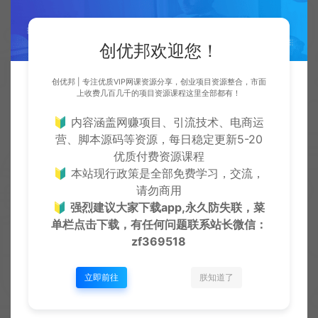
创优邦欢迎您！
创优邦 | 专注优质VIP网课资源分享，创业项目资源整合，市面
上收费几百几千的项目资源课程这里全部都有！
🔰 内容涵盖网赚项目、引流技术、电商运
营、脚本源码等资源，每日稳定更新5-20
目前，最火的就是网络创业，而虚拟资源站是一个非
优质付费资源课程
常好的现金流项目。这个项目不是追风口，不会说风
🔰 本站现行政策是全部免费学习，交流，
口过了就赚不到钱。如果你希望通过互联网持续赚
请勿商用
🔰
强烈建议大家下载app,永久防失联，菜
钱，这是一个可以长期持有的项目，不仅能长期带来
单栏点击下载，有任何问题联系
站长微信：
收益，同时也可以积累大量的精准客户。
zf369518
/: 124686488 1029483205
立即前往
朕知道了