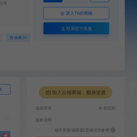
分享
进入TA的商铺
联系官方客服
收藏 (0)
询
加入云端商城，翻身逆袭
版权所有
© 创优邦
版权说明
相关资源/摄影图/音频仅供参考
i