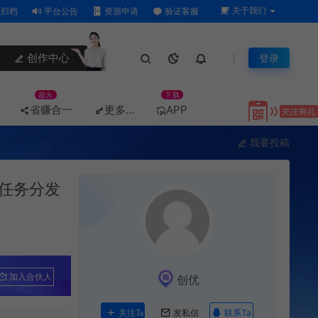
关于我们
归档
平台公告
资源申请
验证客服
创作中心
登录
超火
下载
省赚合一
更多…
APP
我要投稿
任务分发
加入合伙人
创优
联系Ta
关注Ta
发私信