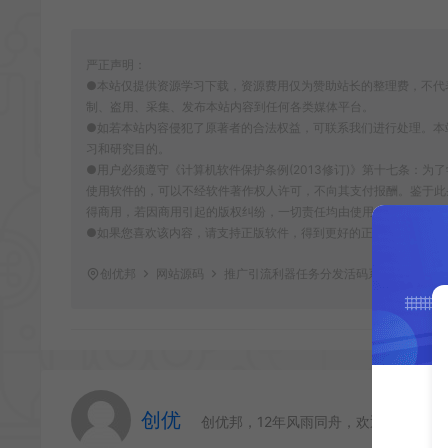
严正声明：
●本站仅提供资源学习下载，资源费用仅为赞助站长的整理费，不代
制、盗用、采集、发布本站内容到任何各类媒体平台。
●如若本站内容侵犯了原著者的合法权益，可联系我们进行处理。本
习和研究目的。
●用户必须遵守《计算机软件保护条例(2013修订)》第十七条：
使用软件的，可以不经软件著作权人许可，不向其支付报酬。鉴于此
得商用，若因商用引起的版权纠纷，一切责任均由使用者自行承担，
●如果您喜欢该内容，请支持正版软件，得到更好的正版服务。侵删请致信E-m
创优邦
网站源码
推广引流利器任务分发活码系统源码一键
创优
创优邦，12年风雨同舟，欢迎您一起缔