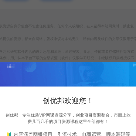
表资源自身价值也不包含任何服务。任何个人或组织，在未征得本站同意时，禁止复
站提供的资源，都来自网络，版权争议与本站无关，所有内容及软件的文章仅限用于
为了学习和研究软件内含的设计思想和原理，通过安装、显示、传输或者存储软件等方式
条例，用户从本平台下载的全部资源（软件）仅限学习研究，未经版权归属者授权不
本平台所属公司及其雇员不承担任何法律责任。
ail：cyb12340@163.com
任务分发全自动匹配【源码+视频教程】
https://cy.zhaishanghui.cn/38191.html
创优邦欢迎您！
创优邦 | 专注优质VIP网课资源分享，创业项目资源整合，市面上收
费几百几千的项目资源课程这里全部都有！
造！
生成海报
复制本文链接
🔰 内容涵盖网赚项目、引流技术、电商运营、脚本源码等