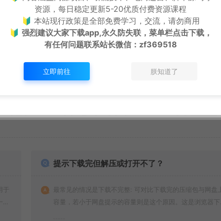
资源，每日稳定更新5-20优质付费资源课程
🔰 本站现行政策是全部免费学习，交流，请勿商用
🔰
强烈建议大家下载app,永久防失联，菜单栏点击下载，
下一篇：
有任何问题联系
站长微信：zf369518
网站侧边添加小姐姐视频源码（内置视频接口）
立即前往
朕知道了
提示下载完但解压或打开不了？
用于
最常见的情况是下载不完整: 可对比下载完的压缩包与网盘
一切
容量，若小于网盘提示的容量则是这个原因。这是浏览器下
的bug！如确认无误，可以联系在线客服。