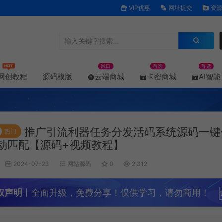
VIP优惠
网址提交
资源
风口
首选
首选
网创教程
源码模版
云端商城
卡密商城
AI智能
推广引流利器任务分发活码系统源码一键
热门
动匹配【源码+视频教程】
2024-07-23
网站源码
0
2,312
权声明
丨全面升级，免费分享！仅供学习，请勿商用！