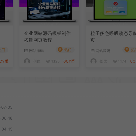
企业网站源码模板制作
粒子多色呼吸动态导
搭建网页教程
页
#
#
热门
热门
热
网站源码
网站源码
CY币
创优
1,125
0CY币
创优
1,174
0C
-07-05
-06-18
-04-15