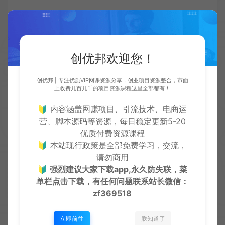
创优邦欢迎您！
创优邦 | 专注优质VIP网课资源分享，创业项目资源整合，市面
上收费几百几千的项目资源课程这里全部都有！
🔰 内容涵盖网赚项目、引流技术、电商运
营、脚本源码等资源，每日稳定更新5-20
优质付费资源课程
🔰 本站现行政策是全部免费学习，交流，
请勿商用
03盈利模式
🔰
强烈建议大家下载app,永久防失联，菜
单栏点击下载，有任何问题联系
站长微信：
1.课程：每个课程的价格都是站长自己定的，定多少
zf369518
就卖多少这是纯利润，也就是虚拟资料这一类，是永
立即前往
朕知道了
远都在赚钱的，而且你只需要把资料放上去实现全自