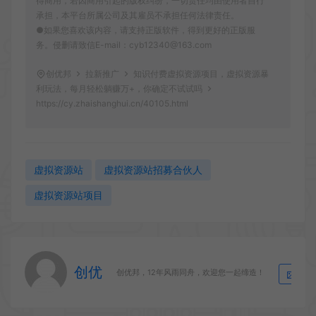
得商用，若因商用引起的版权纠纷，一切责任均由使用者自行
承担，本平台所属公司及其雇员不承担任何法律责任。
●如果您喜欢该内容，请支持正版软件，得到更好的正版服
务。侵删请致信E-mail：cyb12340@163.com
创优邦
拉新推广
知识付费虚拟资源项目，虚拟资源暴
利玩法，每月轻松躺赚万+，你确定不试试吗
https://cy.zhaishanghui.cn/40105.html
虚拟资源站
虚拟资源站招募合伙人
虚拟资源站项目
创优
生
创优邦，12年风雨同舟，欢迎您一起缔造！