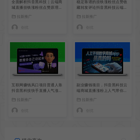
全面解析抖音黑科技｜云端商
稳定靠谱的挂铁涨粉丝点赞收
城直播挂铁涨粉丝点赞原理、
藏转发评论抖音黑科技云端商
核心功能与全套变现逻辑
城免费下载
拉新推广
拉新推广
创优
创优
互联网赚钱风口项目普通人靠
副业赚钱项目，抖音黑科技云
抖音黑科技快手直播人气涨粉
端商城直播涨粉上人气带你月
丝云端商城也能轻松变现
入过万
拉新推广
拉新推广
创优
创优