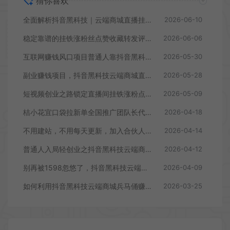
猜你喜欢
全面解析抖音黑科技｜云端商城直播挂铁涨粉丝点赞原理、核心功能与全套变现逻辑
2026-06-10
稳定靠谱的挂铁涨粉丝点赞收藏转发评论抖音黑科技云端商城免费下载
2026-06-06
互联网赚钱风口项目普通人靠抖音黑科技快手直播人气涨粉丝云端商城也能轻松变现
2026-05-30
副业赚钱项目，抖音黑科技云端商城直播涨粉上人气带你月入过万
2026-05-28
短视频创业之路锁定直播间挂铁涨粉点赞软件抖音黑科技云端商城合伙人
2026-05-09
桔小花宜口袋拉新单全国推广团队长代理月入过万
2026-04-18
不用建站，不用每天更新，加入合伙人，拥有同款资源网站！
2026-04-14
普通人入局轻创业之抖音黑科技云端商城or虚拟资源项目分站变现指南
2026-04-12
别再被1598忽悠了，抖音黑科技云端商城快手涨粉直播间挂铁软件免费
2026-04-09
如何利用抖音黑科技云端商城兵马俑赚取第一桶金
2026-03-25