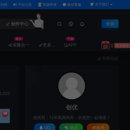
关于我们
归档
平台公告
资源申请
验证客服
创作中心
登录
超火
下载
省赚合一
更多…
APP
我要投稿
2,022
创优
创优邦，12年风雨同舟，欢迎您一起缔造！
QQ
微信
微博