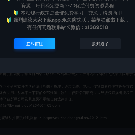
资源，每日稳定更新5-20优质付费资源课程
🔰 本站现行政策是全部免费学习，交流，请勿商用
🔰
强烈建议大家下载app,永久防失联，菜单栏点击下载，
有任何问题联系
站长微信：zf369518
打赏
点赞 (
0
)
立即前往
朕知道了
表资源自身价值也不包含任何服务。任何个人或组织，在未征得本站同意时，禁止复
站提供的资源，都来自网络，版权争议与本站无关，所有内容及软件的文章仅限用于
为了学习和研究软件内含的设计思想和原理，通过安装、显示、传输或者存储软件等方式
条例，用户从本平台下载的全部资源（软件）仅限学习研究，未经版权归属者授权不
本平台所属公司及其雇员不承担任何法律责任。
ail：cyb12340@163.com
之能够从抖音跳转到微信
https://cy.zhaishanghui.cn/40121.html