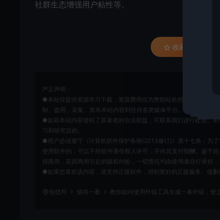
社群生态增强用户粘性等。
收藏 (0)
严正声明：
●本站仅提供资源学习下载，资源费用仅为赞助站长的整理费，不代
制、盗用、采集、发布本站内容到任何各类媒体平台。
●如若本站内容侵犯了原著者的合法权益，可联系我们进行处理。本
习和研究目的。
●用户必须遵守《计算机软件保护条例(2013修订)》第十七条：
使用软件的，可以不经软件著作权人许可，不向其支付报酬。鉴于此
得商用，若因商用引起的版权纠纷，一切责任均由使用者自行承担，
●如果您喜欢该内容，请支持正版软件，得到更好的正版服务。侵删请致信E-m
创优邦
值得一看
教你如何使用外链工具生成一条外链，使