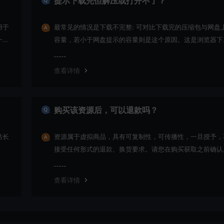
提示下载完但解压或打开不了？
用于
最常见的情况是下载不完整: 可对比下载完的压缩包与网盘
一切
容量，若小于网盘提示的容量则是这个原因。这是浏览器下
的bug！如确认无误，可以联系在线客服。
查看详情
购买该资源后，可以退款吗？
站长
资源属于虚拟商品，具有可复制性，可传播性，一旦授予，
接受任何形式的退款、换货要求。请您在购买获取之前确认
是您所需要的资源(实物商品除外)
查看详情