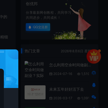
创优邦
分享最新网创教程，共同学习，
中的
共同进步，共同成长！
QQ交流群
展精细
热门文章
2026年8月6日 星期四
怎么利用空余时间做副业？实际一点的？
2024-07-16
1,519
未来五年好好活下去
等。然
2026-03-17
1,091
通过