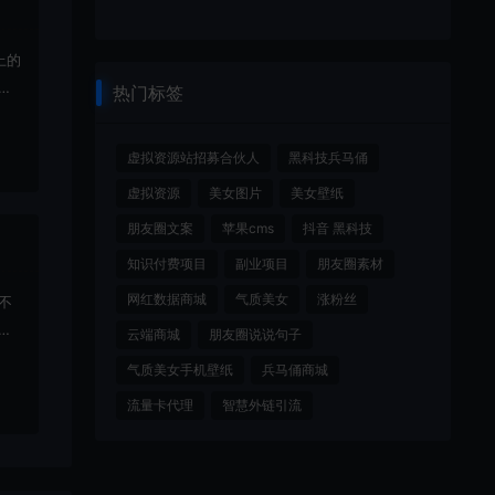
上的
载
热门标签
虚拟资源站招募合伙人
黑科技兵马俑
虚拟资源
美女图片
美女壁纸
朋友圈文案
苹果cms
抖音 黑科技
知识付费项目
副业项目
朋友圈素材
网红数据商城
气质美女
涨粉丝
不
好
云端商城
朋友圈说说句子
气质美女手机壁纸
兵马俑商城
流量卡代理
智慧外链引流