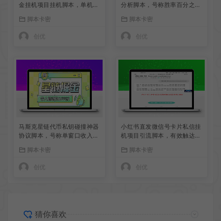
金挂机项目挂机脚本，单机一
分析脚本，号称胜率百分之9
天9+可批量放大
0以上
脚本卡密
脚本卡密
创优
创优
马斯克星链代币私钥碰撞神器
小红书直发微信号卡片私信挂
协议脚本，号称单窗口收入四
机项目引流脚本，有效触达微
位数
信不检测不封号
脚本卡密
脚本卡密
创优
创优
猜你喜欢