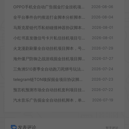
OPPO手机全自动广告掘金打金挂机项目挂机脚本，单机一天9+可批量放大
2026-08-06
全平台事件合约推送打金脚本分析脚本，号称胜率百分之90以上
2026-08-04
马斯克星链代币私钥碰撞神器协议脚本，号称单窗口收入四位数
2026-08-01
小红书直发微信号卡片私信挂机项目引流脚本，有效触达微信不检测不封号
2026-08-01
火龙漫剧刷量全自动挂机项目脚本，号称单号爆火日入100+
2026-07-29
海外僵尸防御之战游戏掘金挂机项目脚本，单机一天150+
2026-07-27
三角洲S10赛季全自动跑刀死绑号玩法全自动搬砖挂机项目挂机脚本，单窗口30+
2026-07-24
telegram链TON嗅探掘金项目协议脚本，号称月入四位数
2026-07-23
预言机预测市场全自动挂机套利项目挂机脚本，日均30+USD
2026-07-22
汽水音乐广告掘金全自动挂机脚本，单号日入10+
2026-07-19
发表评论
暂无评论