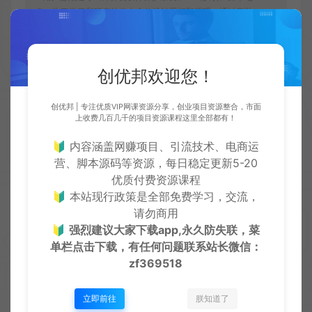
条：为了学习和研究软件内含的设计思想和原理，通过安装、
显示、传输或者存储软件等方式使用软件的，可以不经软件著
作权人许可，不向其支付报酬。鉴于此条例，用户从本平台下
载的全部资源（软件）仅限学习研究，未经版权归属者授权不
得商用，若因商用引起的版权纠纷，一切责任均由使用者自行
创优邦欢迎您！
承担，本平台所属公司及其雇员不承担任何法律责任。
●如果您喜欢该内容，请支持正版软件，得到更好的正版服
创优邦 | 专注优质VIP网课资源分享，创业项目资源整合，市面
务。侵删请致信E-mail：cyb12340@163.com
上收费几百几千的项目资源课程这里全部都有！
创优邦
脚本卡密
安卓幸运破解器v11.4.7 官方最新版
🔰 内容涵盖网赚项目、引流技术、电商运
https://cy.zhaishanghui.cn/40155.html
营、脚本源码等资源，每日稳定更新5-20
优质付费资源课程
🔰 本站现行政策是全部免费学习，交流，
请勿商用
🔰
强烈建议大家下载app,永久防失联，菜
单栏点击下载，有任何问题联系
站长微信：
创优
生
创优邦，12年风雨同舟，欢迎您一起缔造！
zf369518
立即前往
朕知道了