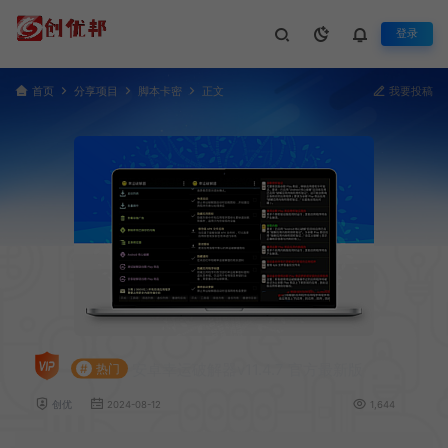
登录
首页
分享项目
脚本卡密
正文
我要投稿
安卓幸运破解器v11.4.7 官方最新版
#
热门
创优
2024-08-12
1,644