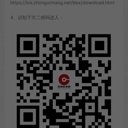
https://ios.zhongxintang.net/bbx/download.html
4、识别下方二维码进入：