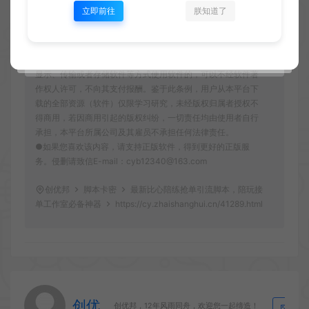
●如若本站内容侵犯了原著者的合法权益，可联系我们进行处
立即前往
朕知道了
理。本站提供的资源，都来自网络，版权争议与本站无关，所
有内容及软件的文章仅限用于学习和研究目的。
●用户必须遵守《计算机软件保护条例(2013修订)》第十七
条：为了学习和研究软件内含的设计思想和原理，通过安装、
显示、传输或者存储软件等方式使用软件的，可以不经软件著
作权人许可，不向其支付报酬。鉴于此条例，用户从本平台下
载的全部资源（软件）仅限学习研究，未经版权归属者授权不
得商用，若因商用引起的版权纠纷，一切责任均由使用者自行
承担，本平台所属公司及其雇员不承担任何法律责任。
●如果您喜欢该内容，请支持正版软件，得到更好的正版服
务。侵删请致信E-mail：cyb12340@163.com
创优邦
脚本卡密
最新比心陪练抢单引流脚本，陪玩接
单工作室必备神器
https://cy.zhaishanghui.cn/41289.html
创优
生
创优邦，12年风雨同舟，欢迎您一起缔造！