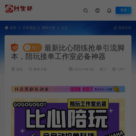
登录
首页
分享项目
脚本卡密
正文
我要投稿
最新比心陪练抢单引流脚
#
热门
本，陪玩接单工作室必备神器
创优
脚本卡密
2024-08-26
0
1,971