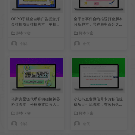
OPPO手机全自动广告掘金打
全平台事件合约推送打金脚本
金挂机项目挂机脚本，单机一
分析脚本，号称胜率百分之90
天9+可批量放大
以上
脚本卡密
脚本卡密
创优
创优
马斯克星链代币私钥碰撞神器
小红书直发微信号卡片私信挂
协议脚本，号称单窗口收入四
机项目引流脚本，有效触达微
位数
信不检测不封号
脚本卡密
脚本卡密
创优
创优