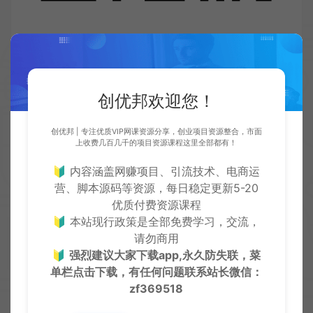
广告：
忠信堂网站终身会员可免费代开通卡密分站，自用成
创优邦欢迎您！
本更低，后台可设置销售价格，分享你的推广海报出
去，有人在网站消费了，你赚差价，自用赚钱两不误
创优邦 | 专注优质VIP网课资源分享，创业项目资源整合，市面
上收费几百几千的项目资源课程这里全部都有！
🔰 内容涵盖网赚项目、引流技术、电商运
收藏 (0)
打赏
点赞 (
0
)
营、脚本源码等资源，每日稳定更新5-20
优质付费资源课程
🔰 本站现行政策是全部免费学习，交流，
请勿商用
严正声明：
🔰
强烈建议大家下载app,永久防失联，菜
●本站仅提供资源学习下载，资源费用仅为赞助站长的整理
单栏点击下载，有任何问题联系
站长微信：
费，不代表资源自身价值也不包含任何服务。任何个人或组
织，在未征得本站同意时，禁止复制、盗用、采集、发布本站
zf369518
内容到任何各类媒体平台。