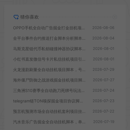
猜你喜欢
OPPO手机全自动广告掘金打金挂机项目挂机脚本，单机一天9+可批量放大
2026-08-06
全平台事件合约推送打金脚本分析脚本，号称胜率百分之90以上
2026-08-04
马斯克星链代币私钥碰撞神器协议脚本，号称单窗口收入四位数
2026-08-01
小红书直发微信号卡片私信挂机项目引流脚本，有效触达微信不检测不封号
2026-08-01
火龙漫剧刷量全自动挂机项目脚本，号称单号爆火日入100+
2026-07-29
海外僵尸防御之战游戏掘金挂机项目脚本，单机一天150+
2026-07-27
三角洲S10赛季全自动跑刀死绑号玩法全自动搬砖挂机项目挂机脚本，单窗口30+
2026-07-24
telegram链TON嗅探掘金项目协议脚本，号称月入四位数
2026-07-23
预言机预测市场全自动挂机套利项目挂机脚本，日均30+USD
2026-07-22
汽水音乐广告掘金全自动挂机脚本，单号日入10+
2026-07-19