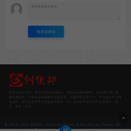
登录后评论
创优邦始于2012，致力于提供全网最全，最前沿的网创教程、创业者实用工具、
网站源码等，力争做全网最棒的资源共享、流量变现共享平台。平台除共享全网
资源外，合作的变现平台更是枚不胜举。但，合作的平台均为轻创业项目，稳
定，安全，长久。
© 2013-2023 创优邦 - zhaishanghui.cn & WordPress Theme. All
rights reserved
网站地图
豫ICP备2022007609号