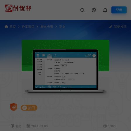
登录
首页
分享项目
脚本卡密
正文
我要投稿
电脑录屏工具！EV录屏绿色单文件版，无
#
热门
需会员，不限制时长，无水印限制，电脑小白必备
创优
2024-09-03
1,986