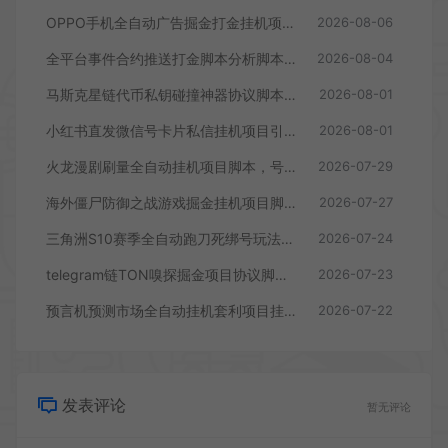
OPPO手机全自动广告掘金打金挂机项目挂机脚本，单机一天9+可批量放大
2026-08-06
全平台事件合约推送打金脚本分析脚本，号称胜率百分之90以上
2026-08-04
马斯克星链代币私钥碰撞神器协议脚本，号称单窗口收入四位数
2026-08-01
小红书直发微信号卡片私信挂机项目引流脚本，有效触达微信不检测不封号
2026-08-01
火龙漫剧刷量全自动挂机项目脚本，号称单号爆火日入100+
2026-07-29
海外僵尸防御之战游戏掘金挂机项目脚本，单机一天150+
2026-07-27
三角洲S10赛季全自动跑刀死绑号玩法全自动搬砖挂机项目挂机脚本，单窗口30+
2026-07-24
telegram链TON嗅探掘金项目协议脚本，号称月入四位数
2026-07-23
预言机预测市场全自动挂机套利项目挂机脚本，日均30+USD
2026-07-22
发表评论
暂无评论