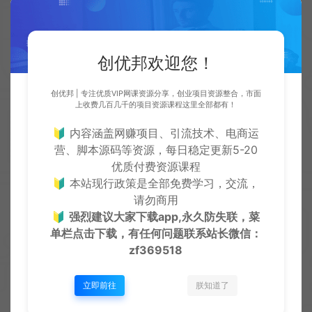
作权人许可，不向其支付报酬。鉴于此条例，用户从本平台下
载的全部资源（软件）仅限学习研究，未经版权归属者授权不
得商用，若因商用引起的版权纠纷，一切责任均由使用者自行
承担，本平台所属公司及其雇员不承担任何法律责任。
创优邦欢迎您！
●如果您喜欢该内容，请支持正版软件，得到更好的正版服
务。侵删请致信E-mail：cyb12340@163.com
创优邦 | 专注优质VIP网课资源分享，创业项目资源整合，市面
创优邦
脚本卡密
电脑录屏工具！EV录屏绿色单文件
上收费几百几千的项目资源课程这里全部都有！
版，无需会员，不限制时长，无水印限制，电脑小白必备
🔰 内容涵盖网赚项目、引流技术、电商运
https://cy.zhaishanghui.cn/41938.html
营、脚本源码等资源，每日稳定更新5-20
优质付费资源课程
🔰 本站现行政策是全部免费学习，交流，
请勿商用
🔰
强烈建议大家下载app,永久防失联，菜
创优
单栏点击下载，有任何问题联系
站长微信：
生
创优邦，12年风雨同舟，欢迎您一起缔造！
zf369518
立即前往
朕知道了
上一篇：
下一篇：