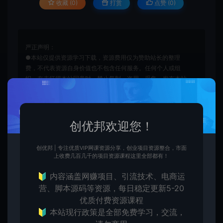
收藏 (0)
打赏
点赞 (
0
)
严正声明：
●本站仅提供资源学习下载，资源费用仅为赞助站长的整理
费，不代表资源自身价值也不包含任何服务。任何个人或组
织，在未征得本站同意时，禁止复制、盗用、采集、发布本站
内容到任何各类媒体平台。
●如若本站内容侵犯了原著者的合法权益，可联系我们进行处
理。本站提供的资源，都来自网络，版权争议与本站无关，所
有内容及软件的文章仅限用于学习和研究目的。
创优邦欢迎您！
●用户必须遵守《计算机软件保护条例(2013修订)》第十七
条：为了学习和研究软件内含的设计思想和原理，通过安装、
创优邦 | 专注优质VIP网课资源分享，创业项目资源整合，市面
显示、传输或者存储软件等方式使用软件的，可以不经软件著
上收费几百几千的项目资源课程这里全部都有！
作权人许可，不向其支付报酬。鉴于此条例，用户从本平台下
载的全部资源（软件）仅限学习研究，未经版权归属者授权不
🔰 内容涵盖网赚项目、引流技术、电商运
得商用，若因商用引起的版权纠纷，一切责任均由使用者自行
营、脚本源码等资源，每日稳定更新5-20
承担，本平台所属公司及其雇员不承担任何法律责任。
优质付费资源课程
●如果您喜欢该内容，请支持正版软件，得到更好的正版服
🔰 本站现行政策是全部免费学习，交流，
务。侵删请致信E-mail：cyb12340@163.com