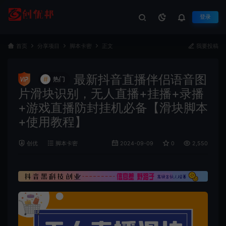
登录
首页
分享项目
脚本卡密
正文
我要投稿
最新抖音直播伴侣语音图
#
热门
片滑块识别，无人直播+挂播+录播
+游戏直播防封挂机必备【滑块脚本
+使用教程】
创优
脚本卡密
2024-09-09
0
2,550