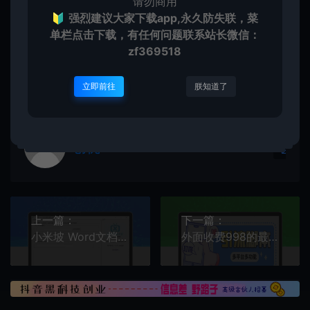
请勿商用
🔰
强烈建议大家下载app,永久防失联，菜
创优邦
脚本卡密
最新抖音直播伴侣语音图片滑块识
别，无人直播+挂播+录播+游戏直播防封挂机必备【滑块脚本
单栏点击下载，有任何问题联系
站长微信：
+使用教程】
https://cy.zhaishanghui.cn/42495.html
zf369518
立即前往
朕知道了
创优
生
创优邦，12年风雨同舟，欢迎您一起缔造！
上一篇：
下一篇：
小米坡 Word文档转视频生成工具绿色版
外面收费998的最新小新多平台全自动化引流拓客脚本，解放双手自动引流【引流脚本+详细教程】