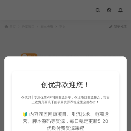
首页
分享项目
脚本卡密
正文
我要投稿
安卓香蕉助手虚拟定位+替换拍照支持全系
#
热门
统
创优
2024-09-11
1,998
创优邦欢迎您！
19.9
VIP折扣
CY币
创优邦 | 专注优质VIP网课资源分享，创业项目资源整合，市面
上收费几百几千的项目资源课程这里全部都有！
立即下载
副业推荐
🔰 内容涵盖网赚项目、引流技术、电商运
营、脚本源码等资源，每日稳定更新5-20
下载不了？请联系网站客服提交链接错误！
优质付费资源课程