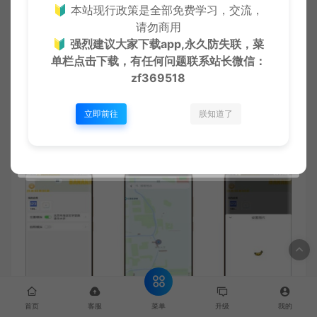
🔰 本站现行政策是全部免费学习，交流，
增值服务：
快速响应
副业优选
免费分享
请勿商用
🔰
强烈建议大家下载app,永久防失联，菜
单栏点击下载，有任何问题联系
站长微信：
zf369518
详情介绍
立即前往
朕知道了
菜单
首页
客服
升级
我的