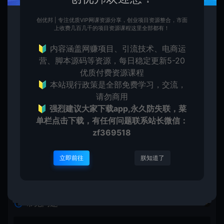
创优邦 | 专注优质VIP网课资源分享，创业项目资源整合，市面
上收费几百几千的项目资源课程这里全部都有！
🔰 内容涵盖网赚项目、引流技术、电商运
营、脚本源码等资源，每日稳定更新5-20
创优
优质付费资源课程
生
创优邦，12年风雨同舟，欢迎您一起缔造！
🔰 本站现行政策是全部免费学习，交流，
请勿商用
🔰
强烈建议大家下载app,永久防失联，菜
单栏点击下载，有任何问题联系
站长微信：
上一篇：
下一篇：
zf369518
外面收费688的最新抖音极速版多功能广告掘金助手，单机一天15+【掘金助手+使用教程】
最新抖音直播伴侣语音图片滑块识别，无人直播防封挂机必备【滑块脚本+使用教程】
立即前往
朕知道了
常见问题