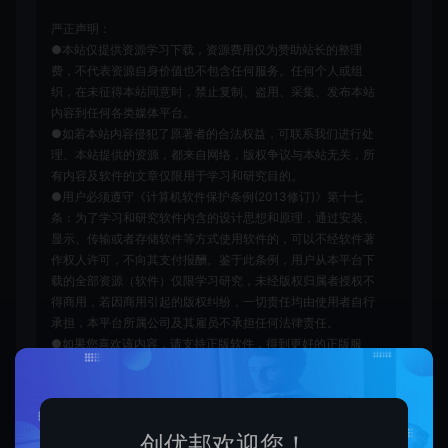
严正声明：
●本站仅提供资源学习下载，资源费用仅为赞助站长的整理
费，不代表资源自身价值也不包含任何服务。任何个人或组
织，在未征得本站同意时，禁止复制、盗用、采集、发布本站
内容到任何各类媒体平台。
●如若本站内容侵犯了原著者的合法权益，可联系我们进行处
理。本站提供的资源，都来自网络，版权争议与本站无关，所
有内容及软件的文章仅限用于学习和研究目的。
●用户必须遵守《计算机软件保护条例(2013修订)》第十七
条：为了学习和研究软件内含的设计思想和原理，通过安装、
显示、传输或者存储软件等方式使用软件的，可以不经软件著
作权人许可，不向其支付报酬。鉴于此条例，用户从本平台下
载的全部资源（软件）仅限学习研究，未经版权归属者授权不
得商用，若因商用引起的版权纠纷，一切责任均由使用者自行
承担，本平台所属公司及其雇员不承担任何法律责任。
●如果您喜欢该内容，请支持正版软件，得到更好的正版服
务。侵删请致信E-mail：cyb12340@163.com
创优邦
脚本卡密
抖音快手看广告脚本【去卡密版本】
【简单无使用教程】
创优邦欢迎您！
https://cy.zhaishanghui.cn/43361.html