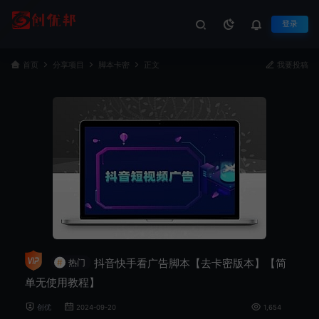
登录
首页
分享项目
脚本卡密
正文
我要投稿
抖音快手看广告脚本【去卡密版本】【简
#
热门
单无使用教程】
创优
2024-09-20
1,654