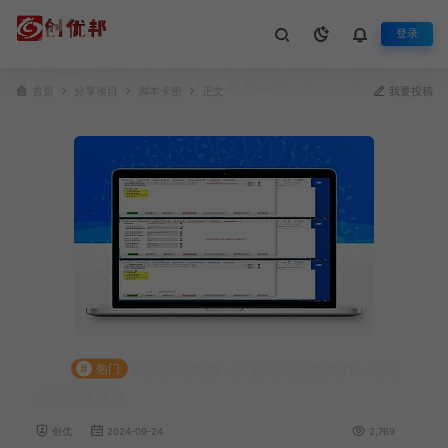
登录
首页
分享项目
脚本卡密
正文
我要投稿
Ai换脸离线版，支持本地视频图片，同时
#
热门
支持直播换脸
创优
2024-09-24
2,769