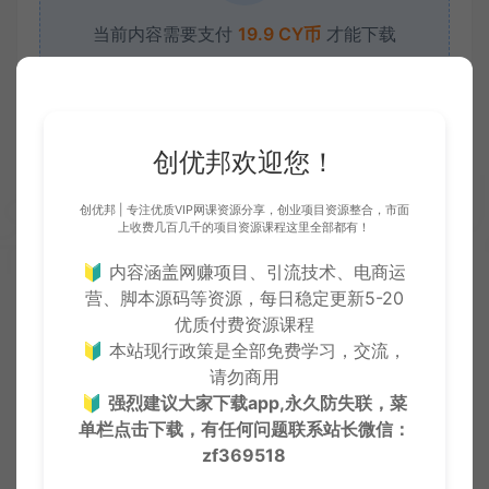
当前内容需要支付
19.9 CY币
才能下载
VIP折扣
立即下载
升级会员
创优邦欢迎您！
创优邦 | 专注优质VIP网课资源分享，创业项目资源整合，市面
上收费几百几千的项目资源课程这里全部都有！
收藏 (0)
打赏
点赞 (
0
)
🔰 内容涵盖网赚项目、引流技术、电商运
营、脚本源码等资源，每日稳定更新5-20
优质付费资源课程
严正声明：
🔰 本站现行政策是全部免费学习，交流，
●本站仅提供资源学习下载，资源费用仅为赞助站长的整理
请勿商用
费，不代表资源自身价值也不包含任何服务。任何个人或组
🔰
强烈建议大家下载app,永久防失联，菜
织，在未征得本站同意时，禁止复制、盗用、采集、发布本站
单栏点击下载，有任何问题联系
站长微信：
内容到任何各类媒体平台。
zf369518
●如若本站内容侵犯了原著者的合法权益，可联系我们进行处
理。本站提供的资源，都来自网络，版权争议与本站无关，所