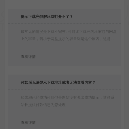
提示下载完但解压或打开不了？
最常见的情况是下载不完整: 可对比下载完的压缩包与网盘
上的容量，若小于网盘提示的容量则是这个原因。这是浏
览器下载的bug！如确认无误，可以联系在线客服。
查看详情
付款后无法显示下载地址或者无法查看内容？
如果您已经成功付款但是网站没有弹出成功提示，请联系
站长提供付款信息为您处理
查看详情