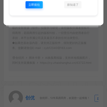
有内容及软件的文章仅限用于学习和研究目的。
立即前往
朕知道了
●用户必须遵守《计算机软件保护条例(2013修订)》第十七
条：为了学习和研究软件内含的设计思想和原理，通过安装、
显示、传输或者存储软件等方式使用软件的，可以不经软件著
作权人许可，不向其支付报酬。鉴于此条例，用户从本平台下
载的全部资源（软件）仅限学习研究，未经版权归属者授权不
得商用，若因商用引起的版权纠纷，一切责任均由使用者自行
承担，本平台所属公司及其雇员不承担任何法律责任。
●如果您喜欢该内容，请支持正版软件，得到更好的正版服
务。侵删请致信E-mail：cyb12340@163.com
创优邦
脚本卡密
Ai换脸离线版，支持本地视频图片，
同时支持直播换脸
https://cy.zhaishanghui.cn/43722.html
创优
生
创优邦，12年风雨同舟，欢迎您一起缔造！