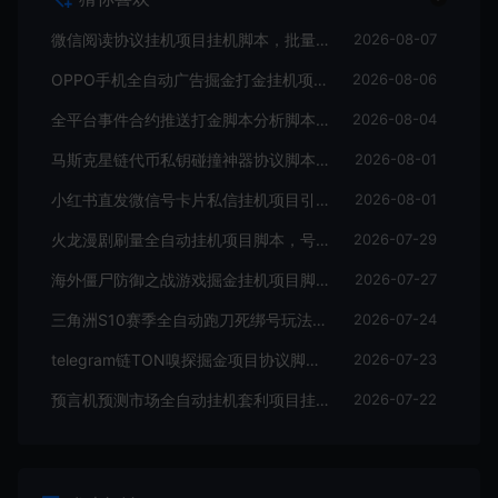
微信阅读协议挂机项目挂机脚本，批量矩阵挂机，单号一天5+
2026-08-07
OPPO手机全自动广告掘金打金挂机项目挂机脚本，单机一天9+可批量放大
2026-08-06
全平台事件合约推送打金脚本分析脚本，号称胜率百分之90以上
2026-08-04
马斯克星链代币私钥碰撞神器协议脚本，号称单窗口收入四位数
2026-08-01
小红书直发微信号卡片私信挂机项目引流脚本，有效触达微信不检测不封号
2026-08-01
火龙漫剧刷量全自动挂机项目脚本，号称单号爆火日入100+
2026-07-29
海外僵尸防御之战游戏掘金挂机项目脚本，单机一天150+
2026-07-27
三角洲S10赛季全自动跑刀死绑号玩法全自动搬砖挂机项目挂机脚本，单窗口30+
2026-07-24
telegram链TON嗅探掘金项目协议脚本，号称月入四位数
2026-07-23
预言机预测市场全自动挂机套利项目挂机脚本，日均30+USD
2026-07-22