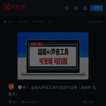
登录
首页
分享项目
脚本卡密
正文
我要投稿
超级Ai声音工具可变现可自用（易操作 流
#
热门
量大）
创优
2024-09-27
2,040