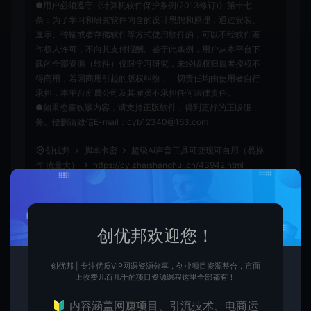
●用户必须遵守《计算机软件保护条例(2013修订)》第十七
条：为了学习和研究软件内含的设计思想和原理，通过安装、
显示、传输或者存储软件等方式使用软件的，可以不经软件著
作权人许可，不向其支付报酬。鉴于此条例，用户从本平台下
载的全部资源（软件）仅限学习研究，未经版权归属者授权不
得商用，若因商用引起的版权纠纷，一切责任均由使用者自行
承担，本平台所属公司及其雇员不承担任何法律责任。
●如果您喜欢该内容，请支持正版软件，得到更好的正版服
务。侵删请致信E-mail：cyb12340@163.com
创优邦
脚本卡密
超级Ai声音工具可变现可自用（易操
作 流量大）
https://cy.zhaishanghui.cn/43942.html
创优邦欢迎您！
创优
创优邦 | 专注优质VIP网课资源分享，创业项目资源整合，市面
生
创优邦，12年风雨同舟，欢迎您一起缔造！
上收费几百几千的项目资源课程这里全部都有！
🔰 内容涵盖网赚项目、引流技术、电商运