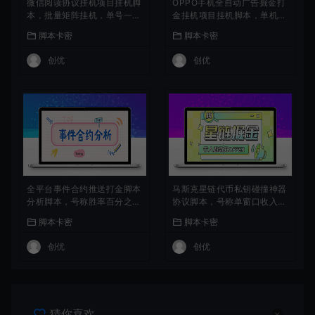
微信阅读协议挂机项目挂机脚
OPPO手机全自动广告掘金打
本，批量矩阵挂机，单号一天
金挂机项目挂机脚本，单机一
5+
天9+可批量放大
脚本卡密
脚本卡密
创优
创优
全平台事件合约推送打金脚本
马斯克星链代币私钥碰撞神器
分析脚本，号称胜率百分之9
协议脚本，号称单窗口收入四
0以上
位数
脚本卡密
脚本卡密
创优
创优
猜你喜欢