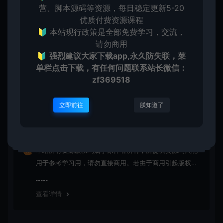
营、脚本源码等资源，每日稳定更新5-20
优质付费资源课程
上一篇：
下一篇：
🔰 本站现行政策是全部免费学习，交流，
最新快手极速攒蛋游戏掘金挂机项目，单机一天15+【掘金助手+使用教程】
闲鱼客PC虚拟店铺自动发货2.0【PC端】
请勿商用
🔰
强烈建议大家下载app,永久防失联，菜
单栏点击下载，有任何问题联系
站长微信：
zf369518
常见问题
立即前往
朕知道了
免费下载或者VIP会员资源能否直接商用？
本站所有资源版权均属于原作者所有，所提供资源均只能
用于参考学习用，请勿直接商用。若由于商用引起版权纠
纷，一切责任均由使用者承担
查看详情