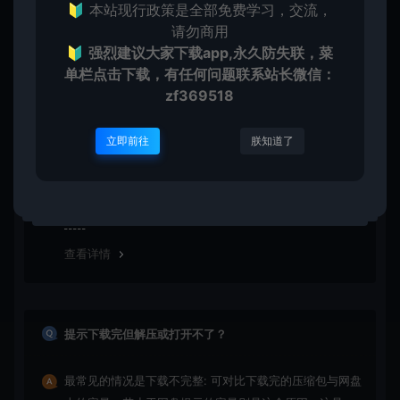
🔰 本站现行政策是全部免费学习，交流，
请勿商用
🔰
强烈建议大家下载app,永久防失联，菜
单栏点击下载，有任何问题联系
站长微信：
常见问题
zf369518
免费下载或者VIP会员资源能否直接商用？
立即前往
朕知道了
本站所有资源版权均属于原作者所有，所提供资源均只能
用于参考学习用，请勿直接商用。若由于商用引起版权纠
纷，一切责任均由使用者承担
查看详情
提示下载完但解压或打开不了？
最常见的情况是下载不完整: 可对比下载完的压缩包与网盘