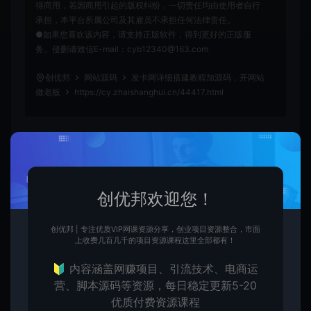
得商用，若因商用引起的版权纠纷，一切责任均由使用者自行
承担，本平台所属公司及其雇员不承担任何法律责任。
●如果您喜欢该内容，请支持正版软件，得到更好的正版服
务。侵删请致信E-mail：cyb12340@163.com
创优邦
网站源码
发卡网详细搭建教程加源码，开网站
做老板
https://cy.zhaishanghui.cn/44417.html
创优
创优邦欢迎您！
生
创优邦，12年风雨同舟，欢迎您一起缔造！
创优邦 | 专注优质VIP网课资源分享，创业项目资源整合，市面
上收费几百几千的项目资源课程这里全部都有！
上一篇：
下一篇：
🔰 内容涵盖网赚项目、引流技术、电商运
一款感觉还不错的自适应简单个人团队工作室官网
序智应用商店系统源码开心版
营、脚本源码等资源，每日稳定更新5-20
优质付费资源课程