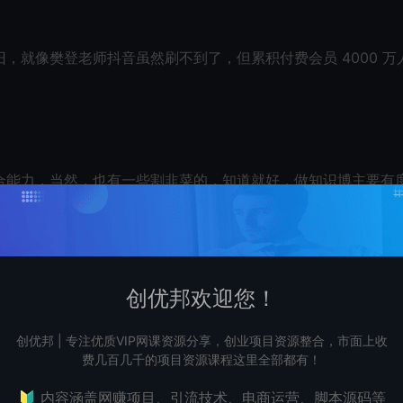
，就像樊登老师抖音虽然刷不到了，但累积付费会员 4000 万
合能力，当然，也有一些割韭菜的，知道就好，做知识博主要有
创优邦欢迎您！
创优邦 | 专注优质VIP网课资源分享，创业项目资源整合，市面上收
一热盲目跟风，尤其很多新手看到一些大佬动不动就几十万上百
费几百几千的项目资源课程这里全部都有！
已经非常成功了。事实上，很多做了 4,5 年的朋友，都还做不
🔰 内容涵盖网赚项目、引流技术、电商运营、脚本源码等