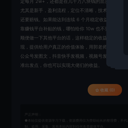
定每月 2w+，还都是在几千万八块钱的层次一直突
尤其是新手，盈利流程，定位不清晰，技术不过关，
还要赔钱。如果能达到连续 6 个月稳定收益在 50
靠赚钱平台补贴的钱，哪怕给你 10w 也不要全职
顺便做一下其他平台的话，这样稳定的收益是可以考
现，提供给用户真正的价值体验，用郭老师的话讲：“粉
公众号发图文，抖音快手发视频，视频号发课件和体
准出发点，你也可以实现大佬们的收益。
收藏 (0)
严正声明：
●本站仅提供资源学习下载，资源费用仅为赞助站长的整理费，不代
制、盗用、采集、发布本站内容到任何各类媒体平台。