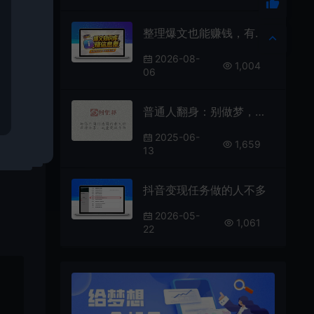
中。
甚至
整理爆文也能赚钱，有人悄悄挣了2万+
只是
2026-08-
1,004
信，
06
量变
普通人翻身：别做梦，要做事
位，
，找
2025-06-
1,659
13
抖音变现任务做的人不多
2026-05-
1,061
22