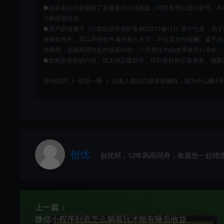
●如若本站内容侵犯了原著者的合法权益，可联系我们进行处理。本
习和研究目的。
●用户必须遵守《计算机软件保护条例(2013修订)》第十七条：
使用软件的，可以不经软件著作权人许可，不向其支付报酬。鉴于此
得商用，若因商用引起的版权纠纷，一切责任均由使用者自行承担，
●如果您喜欢该内容，请支持正版软件，得到更好的正版服务。侵删请致信E-m
创优邦
值得一看
好多人都说自媒体很赚钱，我为什么赚不
创优
创优邦，12年风雨同舟，欢迎您一起缔
上一篇：
微信小程序到底怎么躺着玩才能有睡后收益