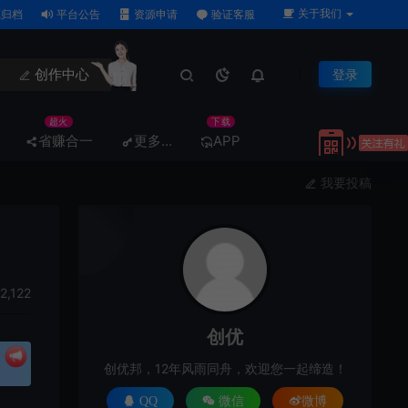
关于我们
归档
平台公告
资源申请
验证客服
创作中心
登录
超火
下载
省赚合一
更多…
APP
我要投稿
2,122
创优
创优邦，12年风雨同舟，欢迎您一起缔造！
QQ
微信
微博