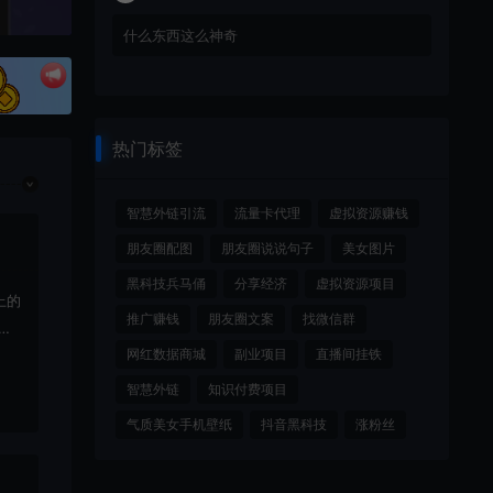
什么东西这么神奇
热门标签
智慧外链引流
流量卡代理
虚拟资源赚钱
朋友圈配图
朋友圈说说句子
美女图片
黑科技兵马俑
分享经济
虚拟资源项目
上的
推广赚钱
朋友圈文案
找微信群
载
网红数据商城
副业项目
直播间挂铁
智慧外链
知识付费项目
气质美女手机壁纸
抖音黑科技
涨粉丝