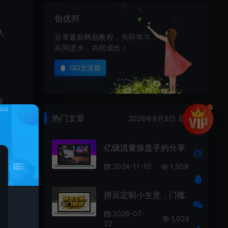
创优邦
人
分享最新网创教程，共同学习，
共同进步，共同成长！
QQ交流群
度
热门文章
2026年8月8日 星期六
亿级流量操盘手的分享
2024-11-10
1,958
拼豆定制小生意，门槛低反馈快
万的
到稳
2026-07-
1,024
22