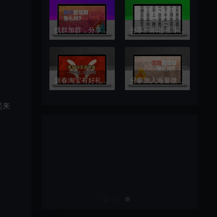
。
找群加群，分享加入海量微信群的方法
分享一本老书 下半身锻炼法 增田丰 PDF
新春淘宝有好礼_一个淘宝号10-30元无门槛，手慢无!（24.2.6更新口令）
分享加入海量微信群的方法之找微信群怎么找？
起来