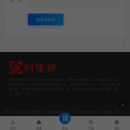
登录后评论
创优邦始于2012，致力于提供全网最全，最前沿的网创教程、创业者实用工具、
网站源码等，力争做全网最棒的资源共享、流量变现共享平台。平台除共享全网
资源外，合作的变现平台更是枚不胜举。但，合作的平台均为轻创业项目，稳
定，安全，长久。
© 2013-2023 创优邦 - zhaishanghui.cn & WordPress Theme. All
rights reserved
网站地图
豫ICP备2022007609号
菜单
首页
客服
升级
我的