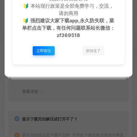
🔰 本站现行政策是全部免费学习，交流，
请勿商用
🔰
强烈建议大家下载app,永久防失联，菜
单栏点击下载，有任何问题联系
站长微信：
常见问题
zf369518
免费下载或者VIP会员资源能否直接商用？
立即前往
朕知道了
本站所有资源版权均属于原作者所有，所提供资源均只能
用于参考学习用，请勿直接商用。若由于商用引起版权纠
纷，一切责任均由使用者承担
查看详情
提示下载完但解压或打开不了？
最常见的情况是下载不完整: 可对比下载完的压缩包与网盘