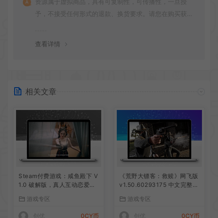
资源属于虚拟商品，具有可复制性，可传播性，一旦授
予，不接受任何形式的退款、换货要求。请您在购买获取
之前确认好 是您所需要的资源(实物商品除外)
查看详情
相关文章
Steam付费游戏：咸鱼殿下 V
《荒野大镖客：救赎》网飞版
1.0 破解版，真人互动恋爱游
v1.50.60293175 中文完整免
戏，满足你的所有幻想
谷歌优化版
游戏专区
游戏专区
创优
0CY币
创优
0CY币