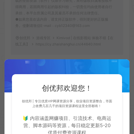
载的全部资源（软件）仅限学习研究，未经版权归属者授权不
得商用，若因商用引起的版权纠纷，一切责任均由使用者自行
承担，本平台所属公司及其雇员不承担任何法律责任。
●如果您喜欢该内容，请支持正版软件，得到更好的正版服
务。侵删请致信E-mail：cyb12340@163.com
创优邦
游戏专区
Kimivod | 在线影视站 体验不错【在
线工具】
https://cy.zhaishanghui.cn/44640.html
创优邦欢迎您！
创优
生
创优邦，12年风雨同舟，欢迎您一起缔造！
创优邦 | 专注优质VIP网课资源分享，创业项目资源整合，市面
上收费几百几千的项目资源课程这里全部都有！
🔰 内容涵盖网赚项目、引流技术、电商运
上一篇：
下一篇：
营、脚本源码等资源，每日稳定更新5-20
抖音小游戏小兵开炮无限免广内购【游戏专区】
植物大战僵尸射击版 直装版 安装即玩
优质付费资源课程