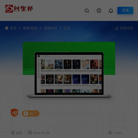
登录
首页
游戏/软件
游戏专区
正文
我要投稿
Kimivod | 在线影视站 体验不错【在线工
#
热门
具】
创优
2024-10-06
2,432